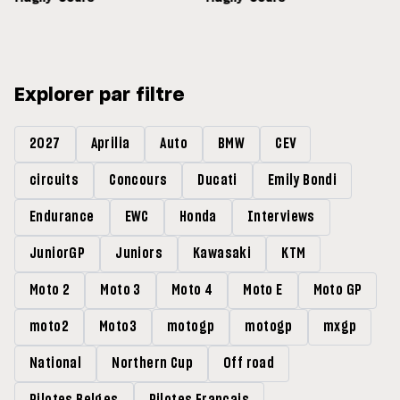
Explorer par filtre
2027
Aprilia
Auto
BMW
CEV
circuits
Concours
Ducati
Emily Bondi
Endurance
EWC
Honda
Interviews
JuniorGP
Juniors
Kawasaki
KTM
Moto 2
Moto 3
Moto 4
Moto E
Moto GP
moto2
Moto3
motogp
motogp
mxgp
National
Northern Cup
Off road