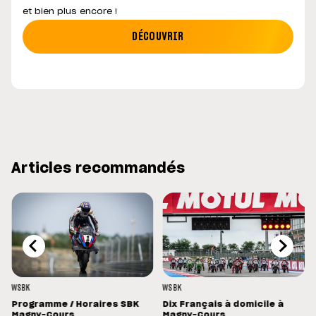
et bien plus encore !
DÉCOUVRIR
Articles recommandés
WSBK
WSBK
Programme / Horaires SBK
Dix Français à domicile à
Magny-Cours
Magny-Cours