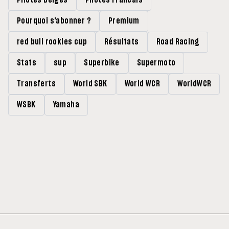
Pilotes Belges
Pilotes Francais
Pourquoi s'abonner ?
Premium
red bull rookies cup
Résultats
Road Racing
Stats
sup
Superbike
Supermoto
Transferts
World SBK
World WCR
WorldWCR
WSBK
Yamaha