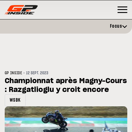
Focus
-
GP INSIDE
12 SEPT. 2023
Championnat après Magny-Cours
: Razgatlioglu y croit encore
GP
MOTO GP
rstone : Horaires et
Zarco évite l'opération et vise
WSBK
amme du GP de Grande-
retour en septembre
agne