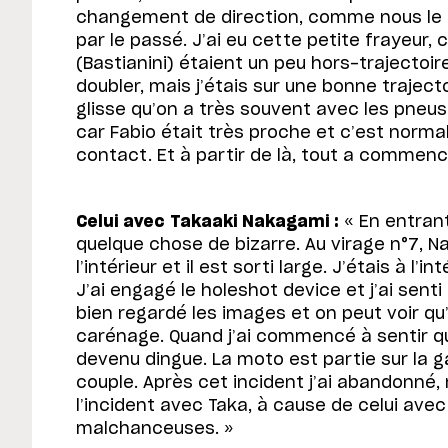
changement de direction, comme nous le fa
par le passé. J’ai eu cette petite frayeur, 
(Bastianini) étaient un peu hors-trajectoir
doubler, mais j’étais sur une bonne trajecto
glisse qu’on a très souvent avec les pneus
car Fabio était très proche et c’est normal.
contact. Et à partir de là, tout a commenc
Celui avec Takaaki Nakagami :
« En entrant 
quelque chose de bizarre. Au virage n°7, 
l’intérieur et il est sorti large. J’étais à l’i
J’ai engagé le holeshot device et j’ai senti q
bien regardé les images et on peut voir q
carénage. Quand j’ai commencé à sentir qu
devenu dingue. La moto est partie sur la g
couple. Après cet incident j’ai abandonné,
l’incident avec Taka, à cause de celui ave
malchanceuses. »