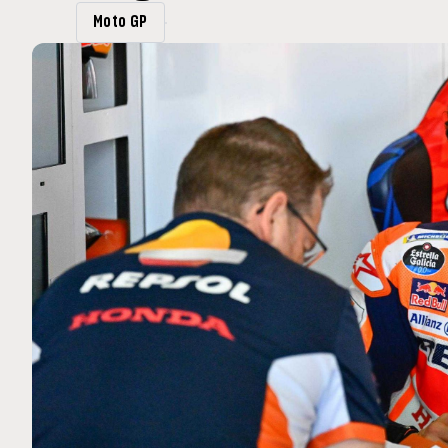
MOTO GP
Moto GP
. Ce club spécial dans
Silverstone : Horaires et P
arquez
Grande-Bretagne