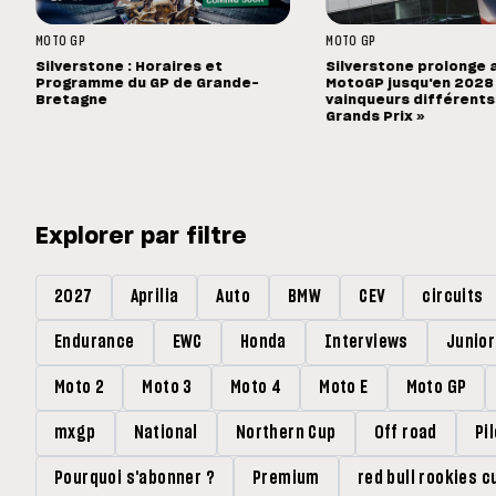
MOTO GP
MOTO GP
Silverstone : Horaires et
Silverstone prolonge 
Programme du GP de Grande-
MotoGP jusqu'en 2028 :
Bretagne
vainqueurs différents
Grands Prix »
Explorer par filtre
2027
Aprilia
Auto
BMW
CEV
circuits
Endurance
EWC
Honda
Interviews
Junio
Moto 2
Moto 3
Moto 4
Moto E
Moto GP
mxgp
National
Northern Cup
Off road
Pi
Pourquoi s'abonner ?
Premium
red bull rookies c