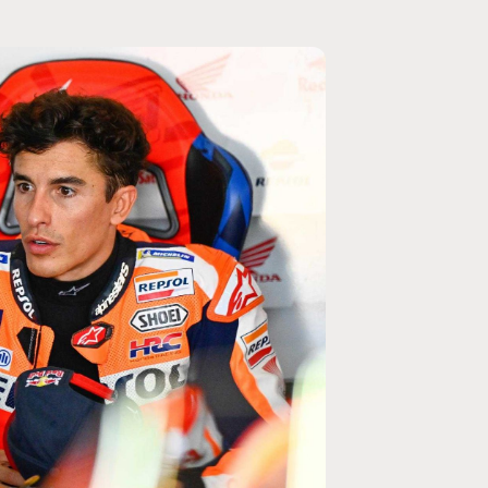
MOTO GP
rogramme du GP de
Zarco évite l'opération et vise un r
septembre