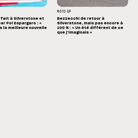
MOTO GP
rfait à Silverstone et
Bezzecchi de retour à
ar Pol Espargaro : «
Silverstone, mais pas encore à
s la meilleure nouvelle
100 % : « Un été différent de ce
que j'imaginais »