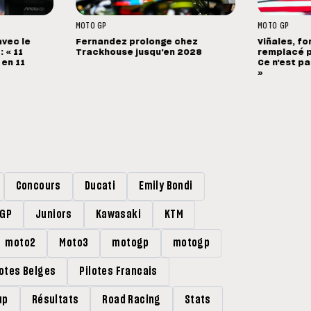
MOTO GP
MOTO GP
avec le
Fernandez prolonge chez
Viñales, fo
 « 11
Trackhouse jusqu'en 2028
remplacé p
 en 11
Ce n'est pa
»
Concours
Ducati
Emily Bondi
rGP
Juniors
Kawasaki
KTM
moto2
Moto3
motogp
motogp
lotes Belges
Pilotes Francais
up
Résultats
Road Racing
Stats