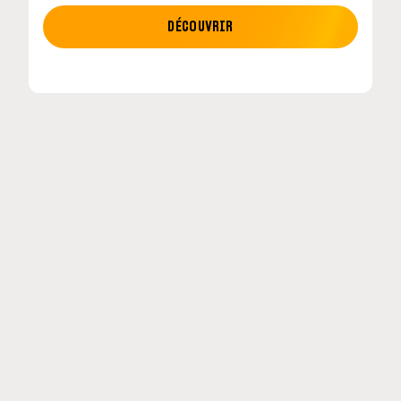
MOTO GP
DÉCOUVRIR
etour en
MotoGP : les cinq constructeurs signent un
accord historique pour 2027-2031