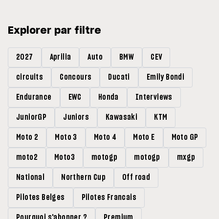
Explorer par filtre
2027
Aprilia
Auto
BMW
CEV
circuits
Concours
Ducati
Emily Bondi
Endurance
EWC
Honda
Interviews
JuniorGP
Juniors
Kawasaki
KTM
Moto 2
Moto 3
Moto 4
Moto E
Moto GP
moto2
Moto3
motogp
motogp
mxgp
National
Northern Cup
Off road
Pilotes Belges
Pilotes Francais
Pourquoi s'abonner ?
Premium