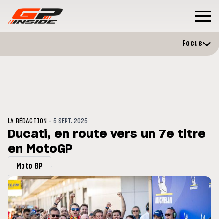
Focus
-
LA RÉDACTION
5 SEPT. 2025
Ducati, en route vers un 7e titre
en MotoGP
P
MOTO GP
stone : Horaires et
Zarco évite l'opération et vise 
Moto GP
amme du GP de Grande-
retour en septembre
gne