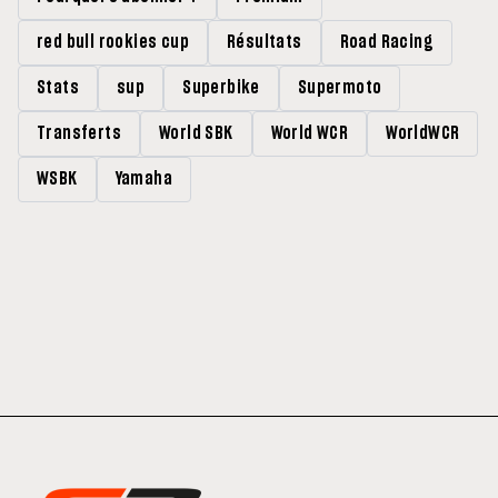
red bull rookies cup
Résultats
Road Racing
Stats
sup
Superbike
Supermoto
Transferts
World SBK
World WCR
WorldWCR
WSBK
Yamaha