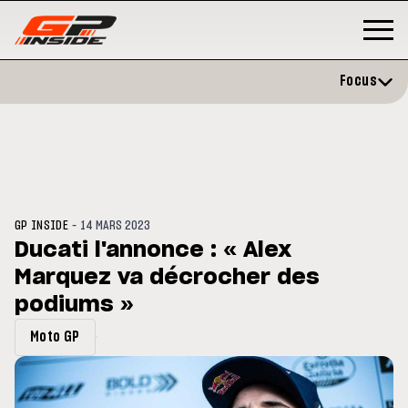
Focus
-
GP INSIDE
14 MARS 2023
Ducati l'annonce : « Alex
Marquez va décrocher des
GP
MOTO GP
stone : Horaires et
podiums »
Zarco évite l'opération et vise 
amme du GP de Grande-
retour en septembre
gne
Moto GP