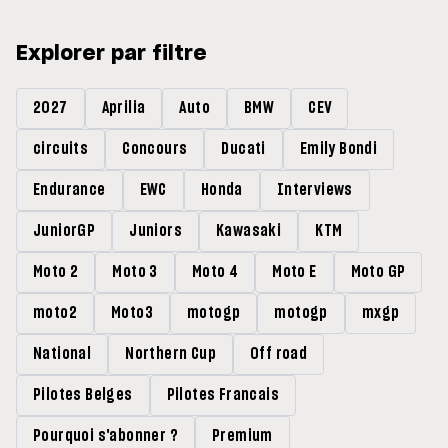
Explorer par filtre
2027
Aprilia
Auto
BMW
CEV
circuits
Concours
Ducati
Emily Bondi
Endurance
EWC
Honda
Interviews
JuniorGP
Juniors
Kawasaki
KTM
Moto 2
Moto 3
Moto 4
Moto E
Moto GP
moto2
Moto3
motogp
motogp
mxgp
National
Northern Cup
Off road
Pilotes Belges
Pilotes Francais
Pourquoi s'abonner ?
Premium