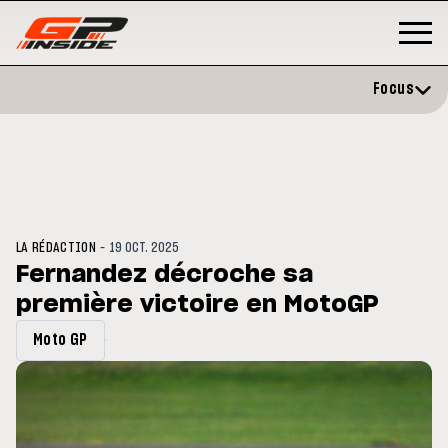
Focus
-
LA RÉDACTION
19 OCT. 2025
Fernandez décroche sa
première victoire en MotoGP
GP
MOTO GP
stone : Horaires et
Zarco évite l'opération et vise 
Moto GP
amme du GP de Grande-
retour en septembre
gne