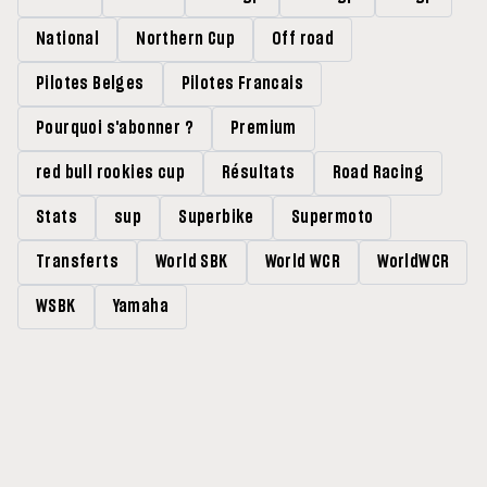
National
Northern Cup
Off road
Pilotes Belges
Pilotes Francais
Pourquoi s'abonner ?
Premium
red bull rookies cup
Résultats
Road Racing
Stats
sup
Superbike
Supermoto
Transferts
World SBK
World WCR
WorldWCR
WSBK
Yamaha