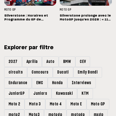
MOTO GP
MOTO GP
Silverstone : Horaires et
Silverstone prolonge avec le
Programme du GP de
MotoGP jusqu'en 2028 : « 11
Grande-Bretagne
vainqueurs différents en 11
Grands Prix »
Explorer par filtre
2027
Aprilia
Auto
BMW
CEV
circuits
Concours
Ducati
Emily Bondi
Endurance
EWC
Honda
Interviews
JuniorGP
Juniors
Kawasaki
KTM
Moto 2
Moto 3
Moto 4
Moto E
Moto GP
moto2
Moto3
motogp
motogp
mxgp