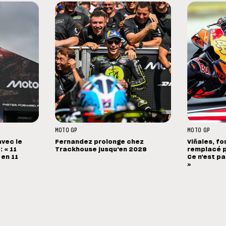
MOTO GP
MOTO GP
avec le
Fernandez prolonge chez
Viñales, fo
 « 11
Trackhouse jusqu'en 2028
remplacé p
 en 11
Ce n'est pa
»