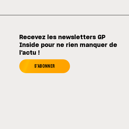
Recevez les newsletters GP
Inside pour ne rien manquer de
l'actu !
S'ABONNER
Agite les codes ! (• ◡•) ❤ I-Logics