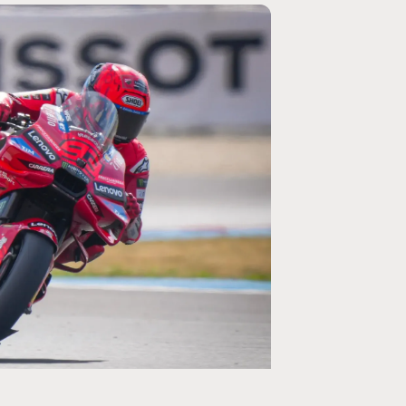
MOTO GP
ogramme du GP de
Zarco évite l'opération et vise un re
septembre