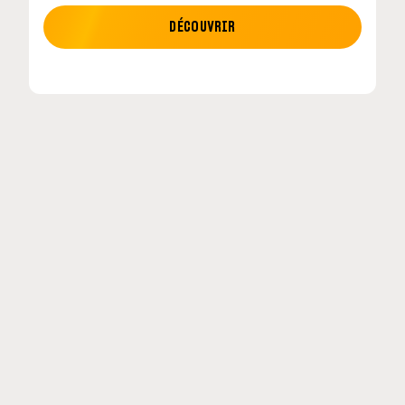
MOTO GP
DÉCOUVRIR
tour en
MotoGP : les cinq constructeurs signent un
accord historique pour 2027-2031