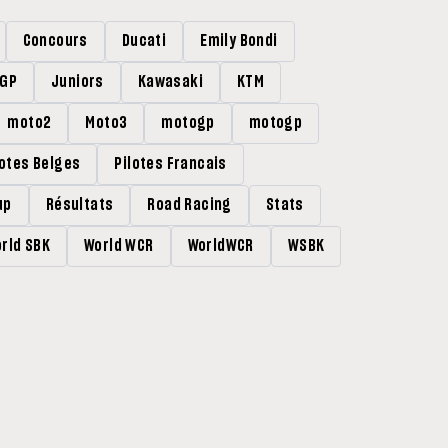
Concours
Ducati
Emily Bondi
rGP
Juniors
Kawasaki
KTM
moto2
Moto3
motogp
motogp
lotes Belges
Pilotes Francais
up
Résultats
Road Racing
Stats
rld SBK
World WCR
WorldWCR
WSBK