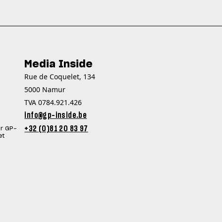
Media Inside
Rue de Coquelet, 134
5000 Namur
TVA 0784.921.426
info@gp-inside.be
+32 (0)81 20 83 97
ur GP-
et
©Copyright
| 2026
GP INSIDE - TOUTE L'ACTUALITÉ DU SPORT MOTO !
ICY