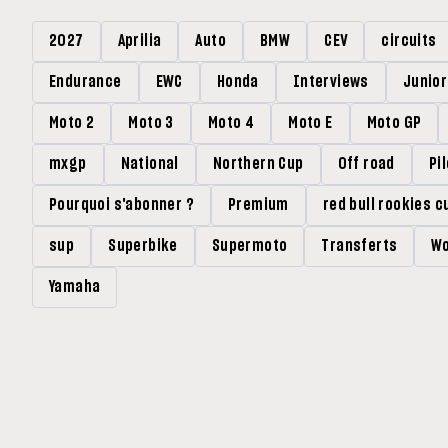
2027
Aprilia
Auto
BMW
CEV
circuits
Endurance
EWC
Honda
Interviews
Junio
Moto 2
Moto 3
Moto 4
Moto E
Moto GP
mxgp
National
Northern Cup
Off road
Pi
Pourquoi s'abonner ?
Premium
red bull rookies c
sup
Superbike
Supermoto
Transferts
Wo
Yamaha