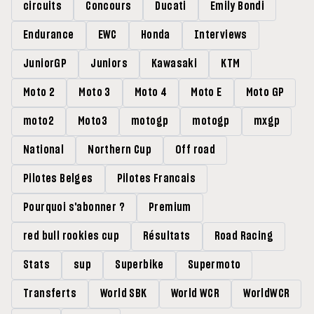
circuits
Concours
Ducati
Emily Bondi
Endurance
EWC
Honda
Interviews
JuniorGP
Juniors
Kawasaki
KTM
Moto 2
Moto 3
Moto 4
Moto E
Moto GP
moto2
Moto3
motogp
motogp
mxgp
National
Northern Cup
Off road
Pilotes Belges
Pilotes Francais
Pourquoi s'abonner ?
Premium
red bull rookies cup
Résultats
Road Racing
Stats
sup
Superbike
Supermoto
Transferts
World SBK
World WCR
WorldWCR