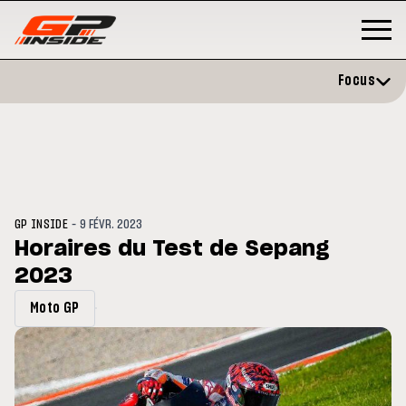
Focus
-
GP INSIDE
9 FÉVR. 2023
Horaires du Test de Sepang
2023
GP
MOTO GP
rstone : Horaires et
Zarco évite l'opération et vise 
Moto GP
amme du GP de Grande-
retour en septembre
agne