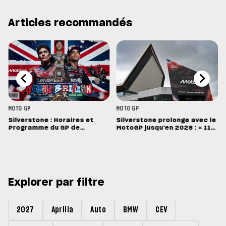
Articles recommandés
MOTO GP
MOTO GP
Silverstone : Horaires et
Silverstone prolonge avec le
Programme du GP de
MotoGP jusqu'en 2028 : « 11
Grande-Bretagne
vainqueurs différents en 11
Grands Prix »
Explorer par filtre
2027
Aprilia
Auto
BMW
CEV