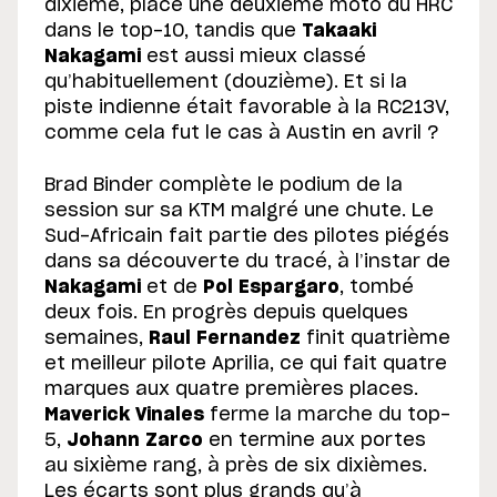
dixième, place une deuxième moto du HRC
dans le top-10, tandis que
Takaaki
Nakagami
est aussi mieux classé
qu’habituellement (douzième). Et si la
piste indienne était favorable à la RC213V,
comme cela fut le cas à Austin en avril ?
Brad Binder complète le podium de la
session sur sa KTM malgré une chute. Le
Sud-Africain fait partie des pilotes piégés
dans sa découverte du tracé, à l’instar de
Nakagami
et de
Pol Espargaro
, tombé
deux fois. En progrès depuis quelques
semaines,
Raul Fernandez
finit quatrième
et meilleur pilote Aprilia, ce qui fait quatre
marques aux quatre premières places.
Maverick Vinales
ferme la marche du top-
5,
Johann Zarco
en termine aux portes
au sixième rang, à près de six dixièmes.
Les écarts sont plus grands qu’à