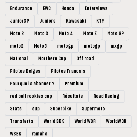
Endurance
EWC
Honda
Interviews
JuniorGP
Juniors
Kawasaki
KTM
Moto 2
Moto 3
Moto 4
Moto E
Moto GP
moto2
Moto3
motogp
motogp
mxgp
National
Northern Cup
Off road
Pilotes Belges
Pilotes Francais
Pourquoi s'abonner ?
Premium
red bull rookies cup
Résultats
Road Racing
Stats
sup
Superbike
Supermoto
Transferts
World SBK
World WCR
WorldWCR
WSBK
Yamaha