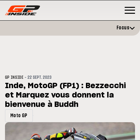
Focus
-
GP INSIDE
22 SEPT. 2023
Inde, MotoGP (FP1) : Bezzecchi
et Marquez vous donnent la
P
MOTO GP
stone : Horaires et
bienvenue à Buddh
Zarco évite l'opération et vise 
amme du GP de Grande-
retour en septembre
gne
Moto GP