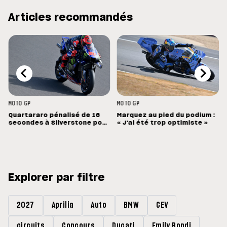
Articles recommandés
MOTO GP
MOTO GP
Quartararo pénalisé de 16
Marquez au pied du podium :
secondes à Silverstone pour
« J'ai été trop optimiste »
un capteur de pression mal
configuré
Explorer par filtre
2027
Aprilia
Auto
BMW
CEV
circuits
Concours
Ducati
Emily Bondi