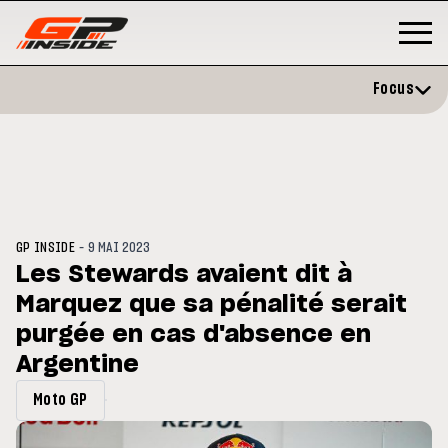
Focus
-
GP INSIDE
9 MAI 2023
Les Stewards avaient dit à
Marquez que sa pénalité serait
3
MOTO GP
s opéré avec succès de la
purgée en cas d'absence en
Silverstone : Horaires et
cule droite à Madrid
Programme du GP de Grande-
Argentine
Bretagne
Moto GP