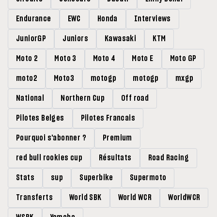
Endurance
EWC
Honda
Interviews
JuniorGP
Juniors
Kawasaki
KTM
Moto 2
Moto 3
Moto 4
Moto E
Moto GP
moto2
Moto3
motogp
motogp
mxgp
National
Northern Cup
Off road
Pilotes Belges
Pilotes Francais
Pourquoi s'abonner ?
Premium
red bull rookies cup
Résultats
Road Racing
Stats
sup
Superbike
Supermoto
Transferts
World SBK
World WCR
WorldWCR