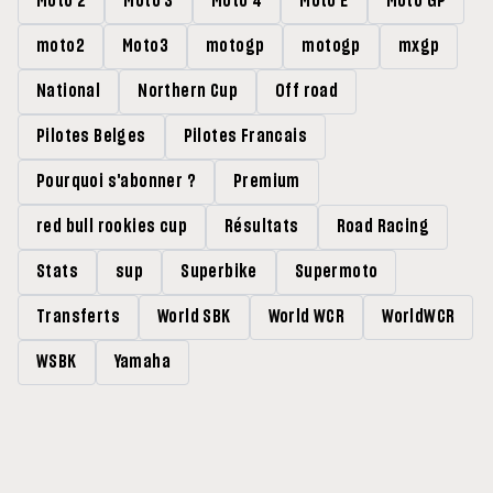
Moto 2
Moto 3
Moto 4
Moto E
Moto GP
moto2
Moto3
motogp
motogp
mxgp
National
Northern Cup
Off road
Pilotes Belges
Pilotes Francais
Pourquoi s'abonner ?
Premium
red bull rookies cup
Résultats
Road Racing
Stats
sup
Superbike
Supermoto
Transferts
World SBK
World WCR
WorldWCR
WSBK
Yamaha