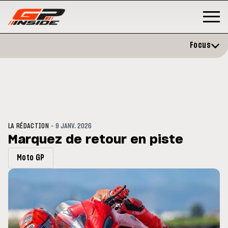
Focus
-
LA RÉDACTION
9 JANV. 2026
Marquez de retour en piste
Moto GP
GP
MOTO GP
stone : Horaires et
Zarco évite l'opération et vise 
amme du GP de Grande-
retour en septembre
gne