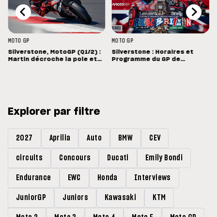
MOTO GP
MOTO GP
Silverstone, MotoGP (Q1/2) :
Silverstone : Horaires et
e
Martin décroche la pole et
Programme du GP de
bat le record de Silverstone
Grande-Bretagne
Explorer par filtre
2027
Aprilia
Auto
BMW
CEV
circuits
Concours
Ducati
Emily Bondi
Endurance
EWC
Honda
Interviews
JuniorGP
Juniors
Kawasaki
KTM