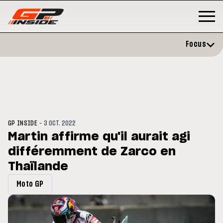
Focus
-
GP INSIDE
3 OCT. 2022
Martin affirme qu'il aurait agi
différemment de Zarco en
P
MOTO GP
stone : Horaires et
Thaïlande
Zarco évite l'opération et vise 
amme du GP de Grande-
retour en septembre
gne
Moto GP