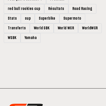
red bull rookies cup
Résultats
Road Racing
Stats
sup
Superbike
Supermoto
Transferts
World SBK
World WCR
WorldWCR
WSBK
Yamaha