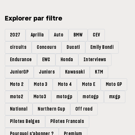
Explorer par filtre
2027
Aprilia
Auto
BMW
CEV
circuits
Concours
Ducati
Emily Bondi
Endurance
EWC
Honda
Interviews
JuniorGP
Juniors
Kawasaki
KTM
Moto 2
Moto 3
Moto 4
Moto E
Moto GP
moto2
Moto3
motogp
motogp
mxgp
National
Northern Cup
Off road
Pilotes Belges
Pilotes Francais
Pourquoi s'abonner ?
Premium