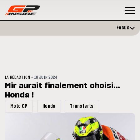
Focus
-
LA RÉDACTION
18 JUIN 2024
Mir aurait finalement choisi...
Honda !
GP
MOTOGP
/ MOTO GP
évite l'opération et vise un
Doublé Trackhouse en Sprint
Moto GP
Honda
Transferts
r en septembre