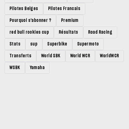
Pilotes Belges
Pilotes Francais
Pourquoi s'abonner ?
Premium
red bull rookies cup
Résultats
Road Racing
Stats
sup
Superbike
Supermoto
Transferts
World SBK
World WCR
WorldWCR
WSBK
Yamaha