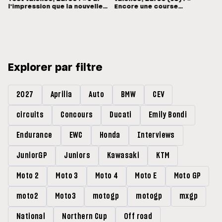
l'impression que la nouvelle
Encore une course
Honda est bien née »
mouvementée... Désolé pour
Pecco »
Explorer par filtre
2027
Aprilia
Auto
BMW
CEV
circuits
Concours
Ducati
Emily Bondi
Endurance
EWC
Honda
Interviews
JuniorGP
Juniors
Kawasaki
KTM
Moto 2
Moto 3
Moto 4
Moto E
Moto GP
moto2
Moto3
motogp
motogp
mxgp
National
Northern Cup
Off road