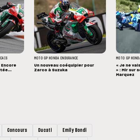
NCAIS
MOTO GP
HONDA
ENDURANCE
MOTO GP
HOND
« Encore
Un nouveau coéquipier pour
« Je ne vai
ée...
Zarco à Suzuka
» : Mir sur
Marquez
Concours
Ducati
Emily Bondi