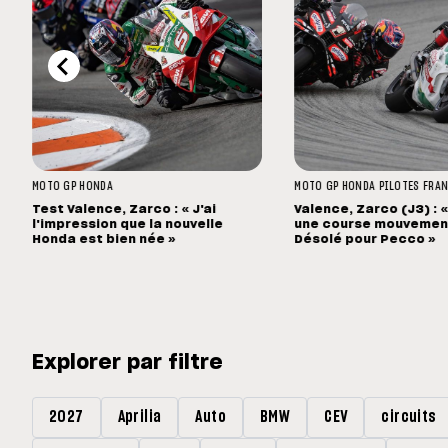
MOTO GP
HONDA
MOTO GP
HONDA
PILOTES FRA
Test Valence, Zarco : « J'ai
Valence, Zarco (J3) : 
l'impression que la nouvelle
une course mouvement
Honda est bien née »
Désolé pour Pecco »
Explorer par filtre
2027
Aprilia
Auto
BMW
CEV
circuits