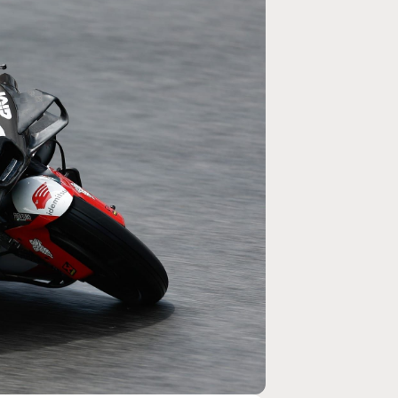
MOTOGP
/ MOTO GP
se un retour en
Doublé Trackhouse en Sprint