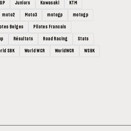
rGP
Juniors
Kawasaki
KTM
moto2
Moto3
motogp
motogp
lotes Belges
Pilotes Francais
up
Résultats
Road Racing
Stats
rld SBK
World WCR
WorldWCR
WSBK