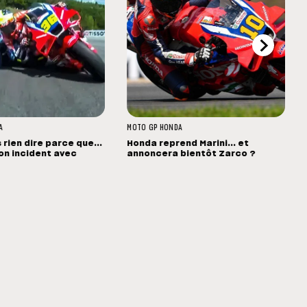
A
MOTO GP
HONDA
s rien dire parce que...
Honda reprend Marini... et
 son incident avec
annoncera bientôt Zarco ?