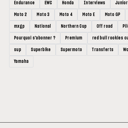
Endurance
EWC
Honda
Interviews
Junio
Moto 2
Moto 3
Moto 4
Moto E
Moto GP
mxgp
National
Northern Cup
Off road
Pi
Pourquoi s'abonner ?
Premium
red bull rookies c
sup
Superbike
Supermoto
Transferts
Wo
Yamaha