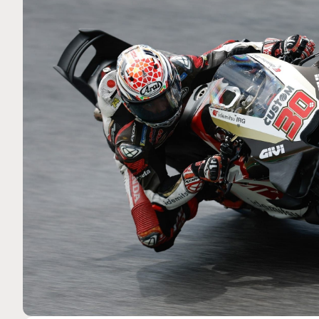
MOTO GP
 Ce club spécial dans
Zarco évite l'opération et vi
arquez
septembre