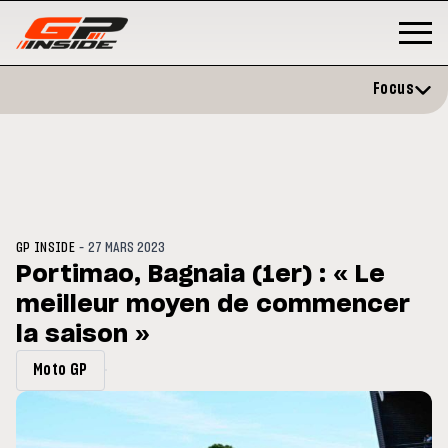
Focus
-
GP INSIDE
27 MARS 2023
Portimao, Bagnaia (1er) : « Le
meilleur moyen de commencer
GP
MOTO GP
stone : Horaires et
la saison »
Zarco évite l'opération et vise 
amme du GP de Grande-
retour en septembre
gne
Moto GP