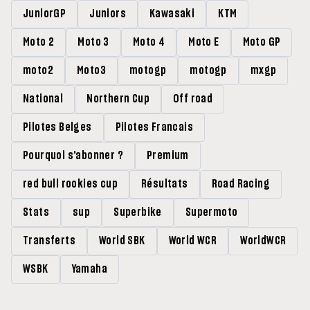
JuniorGP
Juniors
Kawasaki
KTM
Moto 2
Moto 3
Moto 4
Moto E
Moto GP
moto2
Moto3
motogp
motogp
mxgp
National
Northern Cup
Off road
Pilotes Belges
Pilotes Francais
Pourquoi s'abonner ?
Premium
red bull rookies cup
Résultats
Road Racing
Stats
sup
Superbike
Supermoto
Transferts
World SBK
World WCR
WorldWCR
WSBK
Yamaha