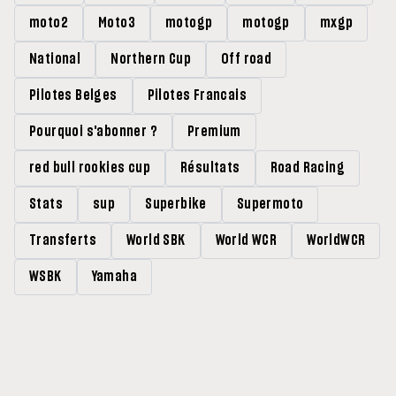
moto2
Moto3
motogp
motogp
mxgp
National
Northern Cup
Off road
Pilotes Belges
Pilotes Francais
Pourquoi s'abonner ?
Premium
red bull rookies cup
Résultats
Road Racing
Stats
sup
Superbike
Supermoto
Transferts
World SBK
World WCR
WorldWCR
WSBK
Yamaha