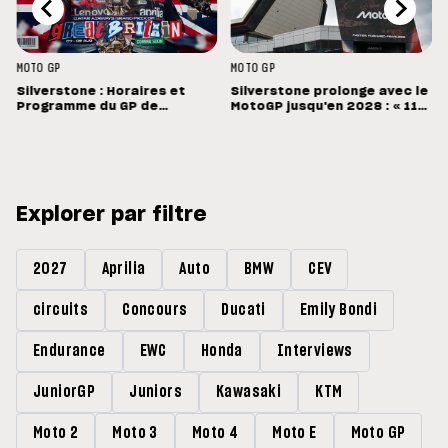
MOTO GP
MOTO GP
Silverstone : Horaires et
Silverstone prolonge avec le
Programme du GP de
MotoGP jusqu'en 2028 : « 11
Grande-Bretagne
vainqueurs différents en 11
Grands Prix »
Explorer par filtre
2027
Aprilia
Auto
BMW
CEV
circuits
Concours
Ducati
Emily Bondi
Endurance
EWC
Honda
Interviews
JuniorGP
Juniors
Kawasaki
KTM
Moto 2
Moto 3
Moto 4
Moto E
Moto GP