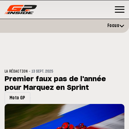
Focus
-
LA RÉDACTION
13 SEPT. 2025
Premier faux pas de l'année
pour Marquez en Sprint
GP
MOTO GP
rstone : Horaires et
Zarco évite l'opération et vise 
Moto GP
amme du GP de Grande-
retour en septembre
agne