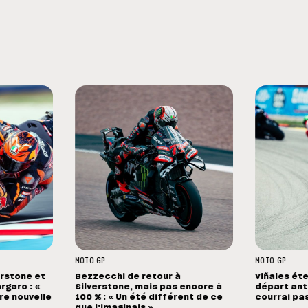
MOTO GP
MOTO GP
erstone et
Bezzecchi de retour à
Viñales éte
rgaro : «
Silverstone, mais pas encore à
départ anti
ure nouvelle
100 % : « Un été différent de ce
courrai pa
que j'imaginais »