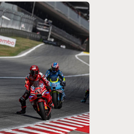
MOTOGP
/ MOTO GP
se un retour en
Doublé Trackhouse en Sprint