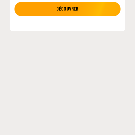
MOTO GP
DÉCOUVRIR
MotoGP : les cinq constructeurs signent un
accord historique pour 2027-2031