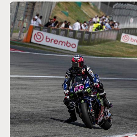
MOTO GP
 Ce club spécial dans
Zarco évite l'opération et vi
arquez
septembre