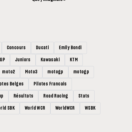
Concours
Ducati
Emily Bondi
rGP
Juniors
Kawasaki
KTM
moto2
Moto3
motogp
motogp
lotes Belges
Pilotes Francais
up
Résultats
Road Racing
Stats
rld SBK
World WCR
WorldWCR
WSBK