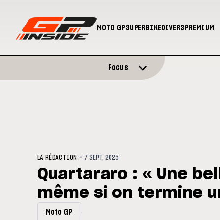
MOTO GP
SUPERBIKE
DIVERS
PREMIUM
Focus
-
LA RÉDACTION
7 SEPT. 2025
Quartararo : « Une bel
même si on termine un
Moto GP