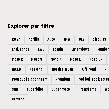
Explorer par filtre
2027
Aprilia
Auto
BMW
CEV
circuits
Endurance
EWC
Honda
Interviews
Junio
Moto 2
Moto 3
Moto 4
Moto E
Moto GP
mxgp
National
Northern Cup
Off road
Pi
Pourquoi s'abonner ?
Premium
red bull rookies c
sup
Superbike
Supermoto
Transferts
Wo
Yamaha