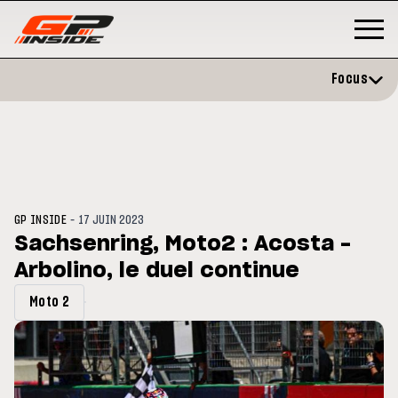
Focus
-
GP INSIDE
17 JUIN 2023
Sachsenring, Moto2 : Acosta -
Arbolino, le duel continue
P
MOTO GP
stone : Horaires et
Zarco évite l'opération et vise 
Moto 2
amme du GP de Grande-
retour en septembre
gne