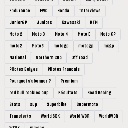
Endurance
EWC
Honda
Interviews
JuniorGP
Juniors
Kawasaki
KTM
Moto 2
Moto 3
Moto 4
Moto E
Moto GP
moto2
Moto3
motogp
motogp
mxgp
National
Northern Cup
Off road
Pilotes Belges
Pilotes Francais
Pourquoi s'abonner ?
Premium
red bull rookies cup
Résultats
Road Racing
Stats
sup
Superbike
Supermoto
Transferts
World SBK
World WCR
WorldWCR