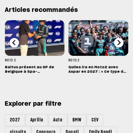
Articles recommandés
MOTO 2
MOTO 2
Baltus présent au GP de
Quiles ira en Moto2 avec
Belgique à Spa-
Aspar en 2027 : « Ce type de
Francorchamps
machine devrait me convenir
»
Explorer par filtre
2027
Aprilia
Auto
BMW
CEV
circuits
Concours
Ducati
Emily Bondi