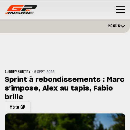
Focus
-
AUDREY BOUTRY
6 SEPT. 2025
Sprint à rebondissements : Marc
s’impose, Alex au tapis, Fabio
GP
MOTO GP
rstone : Horaires et
brille
Zarco évite l'opération et vise
amme du GP de Grande-
retour en septembre
agne
Moto GP