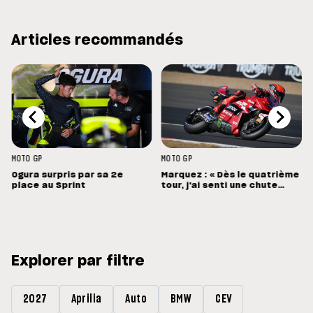
Articles recommandés
MOTO GP
MOTO GP
Ogura surpris par sa 2e
Marquez : « Dès le quatrième
place au Sprint
tour, j'ai senti une chute
énorme »
Explorer par filtre
2027
Aprilia
Auto
BMW
CEV