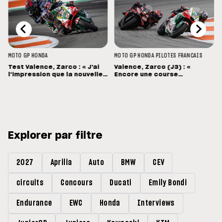
MOTO GP
HONDA
MOTO GP
HONDA
PILOTES FRANCAIS
Test Valence, Zarco : « J'ai
Valence, Zarco (J3) : «
l'impression que la nouvelle
Encore une course
Honda est bien née »
mouvementée... Désolé pour
Pecco »
Explorer par filtre
2027
Aprilia
Auto
BMW
CEV
circuits
Concours
Ducati
Emily Bondi
Endurance
EWC
Honda
Interviews