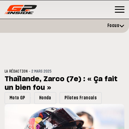
Focus
-
LA RÉDACTION
2 MARS 2025
Thaïlande, Zarco (7e) : « Ça fait
un bien fou »
P
MOTO GP
stone : Horaires et
Zarco évite l'opération et vise 
Moto GP
Honda
Pilotes Francais
amme du GP de Grande-
retour en septembre
gne