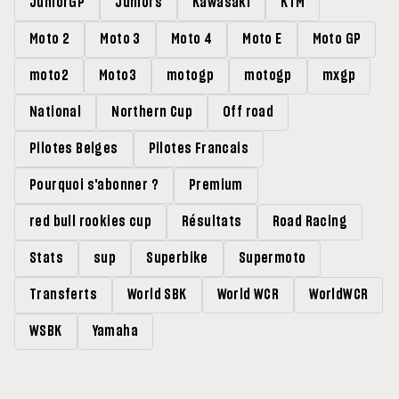
JuniorGP
Juniors
Kawasaki
KTM
Moto 2
Moto 3
Moto 4
Moto E
Moto GP
moto2
Moto3
motogp
motogp
mxgp
National
Northern Cup
Off road
Pilotes Belges
Pilotes Francais
Pourquoi s'abonner ?
Premium
red bull rookies cup
Résultats
Road Racing
Stats
sup
Superbike
Supermoto
Transferts
World SBK
World WCR
WorldWCR
WSBK
Yamaha