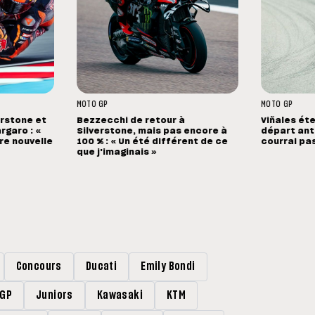
MOTO GP
MOTO GP
erstone et
Bezzecchi de retour à
Viñales éte
rgaro : «
Silverstone, mais pas encore à
départ anti
ure nouvelle
100 % : « Un été différent de ce
courrai pa
que j'imaginais »
Concours
Ducati
Emily Bondi
rGP
Juniors
Kawasaki
KTM