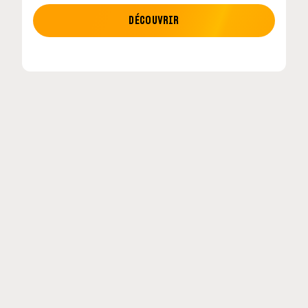
MOTO GP
DÉCOUVRIR
MotoGP : les cinq constructeurs signent un
accord historique pour 2027-2031