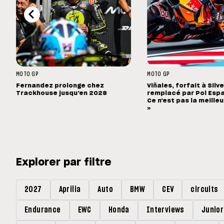
MOTO GP
MOTO GP
Fernandez prolonge chez
Viñales, forfait à Silv
Trackhouse jusqu'en 2028
remplacé par Pol Espa
Ce n'est pas la meille
»
Explorer par filtre
2027
Aprilia
Auto
BMW
CEV
circuits
Endurance
EWC
Honda
Interviews
Junio