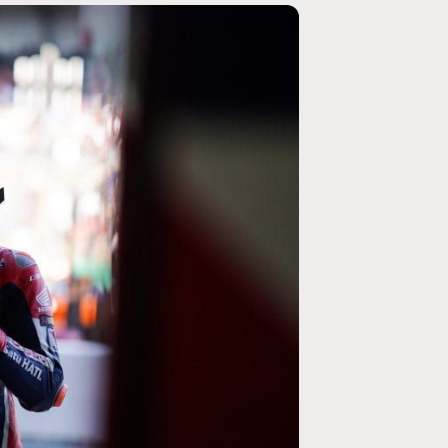
MOTOGP
/ MOTO GP
se un retour en
Doublé Trackhouse en Sprint