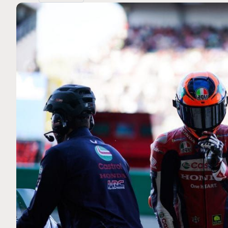
MOTO GP
 Ce club spécial dans
Zarco évite l'opération et vi
arquez
septembre