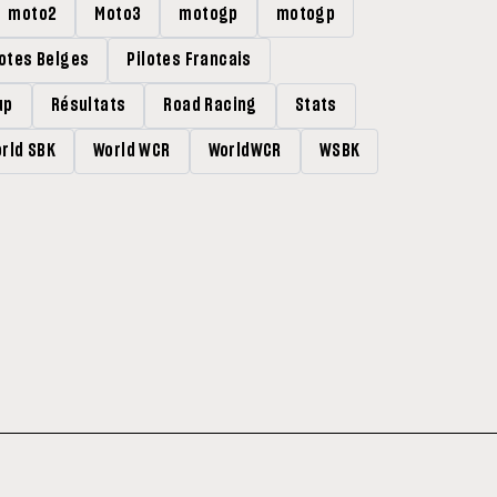
moto2
Moto3
motogp
motogp
lotes Belges
Pilotes Francais
up
Résultats
Road Racing
Stats
rld SBK
World WCR
WorldWCR
WSBK