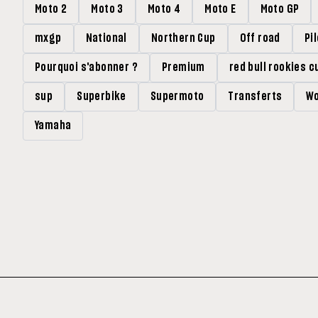
Moto 2
Moto 3
Moto 4
Moto E
Moto GP
mxgp
National
Northern Cup
Off road
Pi
Pourquoi s'abonner ?
Premium
red bull rookies c
sup
Superbike
Supermoto
Transferts
Wo
Yamaha