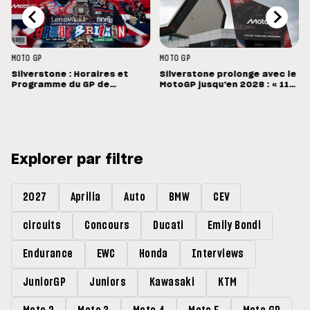
MOTO GP
MOTO GP
Silverstone : Horaires et
Silverstone prolonge avec le
Programme du GP de
MotoGP jusqu'en 2028 : « 11
Grande-Bretagne
vainqueurs différents en 11
Grands Prix »
Explorer par filtre
2027
Aprilia
Auto
BMW
CEV
circuits
Concours
Ducati
Emily Bondi
Endurance
EWC
Honda
Interviews
JuniorGP
Juniors
Kawasaki
KTM