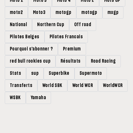
Moto 2
Moto 3
Moto 4
Moto E
Moto GP
moto2
Moto3
motogp
motogp
mxgp
National
Northern Cup
Off road
Pilotes Belges
Pilotes Francais
Pourquoi s'abonner ?
Premium
red bull rookies cup
Résultats
Road Racing
Stats
sup
Superbike
Supermoto
Transferts
World SBK
World WCR
WorldWCR
WSBK
Yamaha