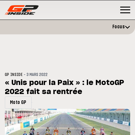
Focus
-
GP INSIDE
3 MARS 2022
« Unis pour la Paix » : le MotoGP
2022 fait sa rentrée
GP
MOTO GP
stone : Horaires et
Zarco évite l'opération et vise 
Moto GP
amme du GP de Grande-
retour en septembre
gne