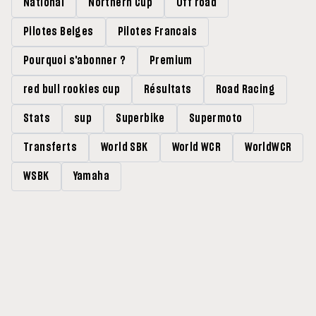
National
Northern Cup
Off road
Pilotes Belges
Pilotes Francais
Pourquoi s'abonner ?
Premium
red bull rookies cup
Résultats
Road Racing
Stats
sup
Superbike
Supermoto
Transferts
World SBK
World WCR
WorldWCR
WSBK
Yamaha