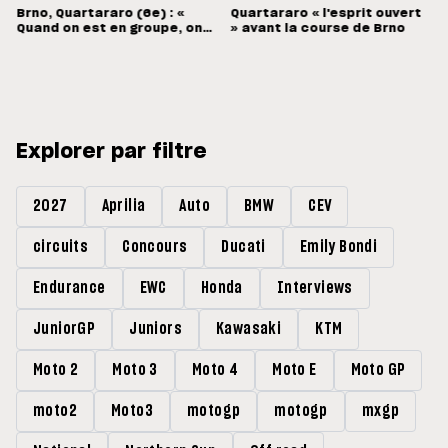
Brno, Quartararo (6e) : «
Quartararo « l'esprit ouvert
Quand on est en groupe, on
» avant la course de Brno
souffre »
Explorer par filtre
2027
Aprilia
Auto
BMW
CEV
circuits
Concours
Ducati
Emily Bondi
Endurance
EWC
Honda
Interviews
JuniorGP
Juniors
Kawasaki
KTM
Moto 2
Moto 3
Moto 4
Moto E
Moto GP
moto2
Moto3
motogp
motogp
mxgp