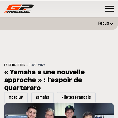
Focus
-
LA RÉDACTION
8 AVR. 2024
« Yamaha a une nouvelle
approche » : l'espoir de
GP
MOTO GP
stone : Horaires et
Quartararo
Zarco évite l'opération et vise 
amme du GP de Grande-
retour en septembre
gne
Moto GP
Yamaha
Pilotes Francais