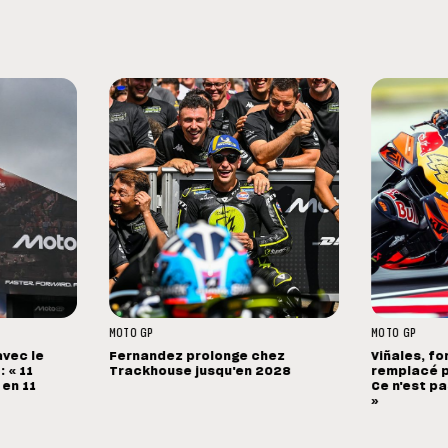
MOTO GP
MOTO GP
avec le
Fernandez prolonge chez
Viñales, fo
 « 11
Trackhouse jusqu'en 2028
remplacé p
 en 11
Ce n'est pa
»