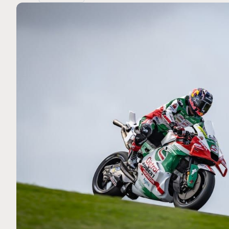
MOTO GP
 Ce club spécial dans
Silverstone : Horaires et P
arquez
Grande-Bretagne