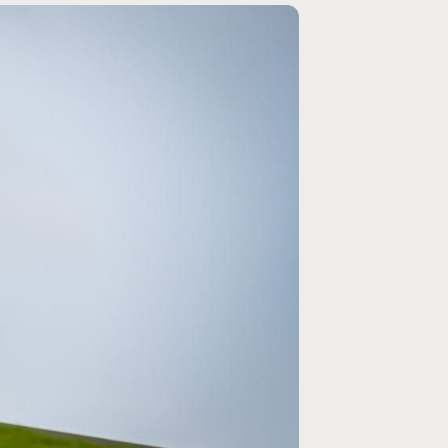
MOTO GP
rogramme du GP de
Zarco évite l'opération et vise un r
septembre