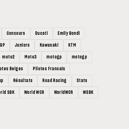
Concours
Ducati
Emily Bondi
rGP
Juniors
Kawasaki
KTM
moto2
Moto3
motogp
motogp
lotes Belges
Pilotes Francais
up
Résultats
Road Racing
Stats
rld SBK
World WCR
WorldWCR
WSBK