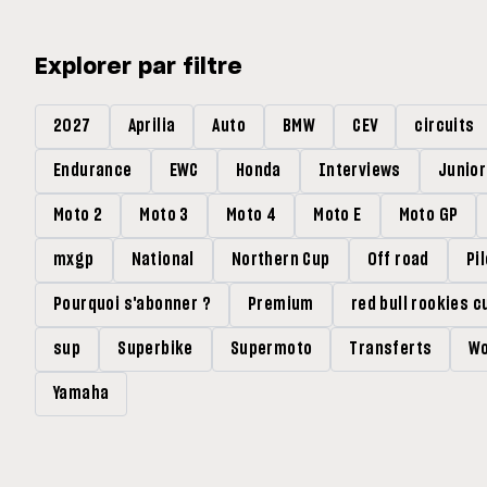
Explorer par filtre
2027
Aprilia
Auto
BMW
CEV
circuits
Endurance
EWC
Honda
Interviews
Junio
Moto 2
Moto 3
Moto 4
Moto E
Moto GP
mxgp
National
Northern Cup
Off road
Pi
Pourquoi s'abonner ?
Premium
red bull rookies c
sup
Superbike
Supermoto
Transferts
Wo
Yamaha