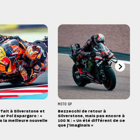
MOTO GP
rfait à Silverstone et
Bezzecchi de retour à
ar Pol Espargaro : «
Silverstone, mais pas encore à
s la meilleure nouvelle
100 % : « Un été différent de ce
que j'imaginais »