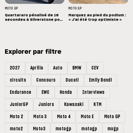
MOTO GP
MOTO GP
Quartararo pénalisé de 16
Marquez au pied du podium :
secondes à Silverstone pour
« J'ai été trop optimiste »
un capteur de pression mal
configuré
Explorer par filtre
2027
Aprilia
Auto
BMW
CEV
circuits
Concours
Ducati
Emily Bondi
Endurance
EWC
Honda
Interviews
JuniorGP
Juniors
Kawasaki
KTM
Moto 2
Moto 3
Moto 4
Moto E
Moto GP
moto2
Moto3
motogp
motogp
mxgp