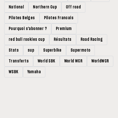
National
Northern Cup
Off road
Pilotes Belges
Pilotes Francais
Pourquoi s'abonner ?
Premium
red bull rookies cup
Résultats
Road Racing
Stats
sup
Superbike
Supermoto
Transferts
World SBK
World WCR
WorldWCR
WSBK
Yamaha