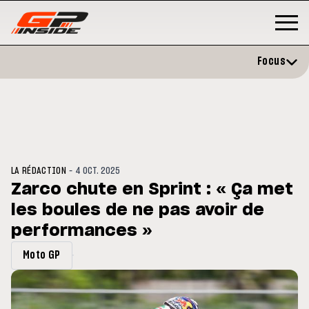
Focus
-
LA RÉDACTION
4 OCT. 2025
Zarco chute en Sprint : « Ça met
les boules de ne pas avoir de
3
MOTO GP
s opéré avec succès de la
performances »
Silverstone : Horaires et
cule droite à Madrid
Programme du GP de Grande-
Bretagne
Moto GP