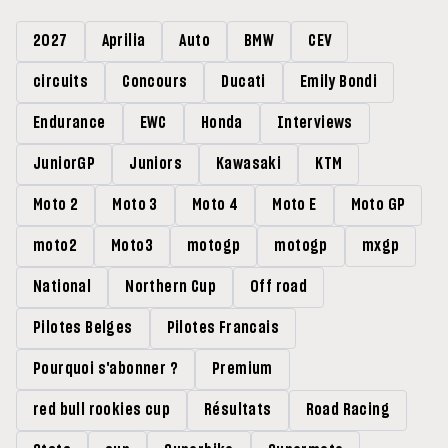
2027
Aprilia
Auto
BMW
CEV
circuits
Concours
Ducati
Emily Bondi
Endurance
EWC
Honda
Interviews
JuniorGP
Juniors
Kawasaki
KTM
Moto 2
Moto 3
Moto 4
Moto E
Moto GP
moto2
Moto3
motogp
motogp
mxgp
National
Northern Cup
Off road
Pilotes Belges
Pilotes Francais
Pourquoi s'abonner ?
Premium
red bull rookies cup
Résultats
Road Racing