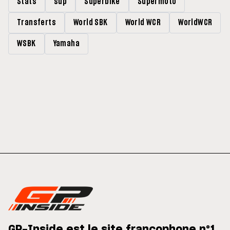
Stats
sup
Superbike
Supermoto
Transferts
World SBK
World WCR
WorldWCR
WSBK
Yamaha
GP-Inside est le site francophone n°1