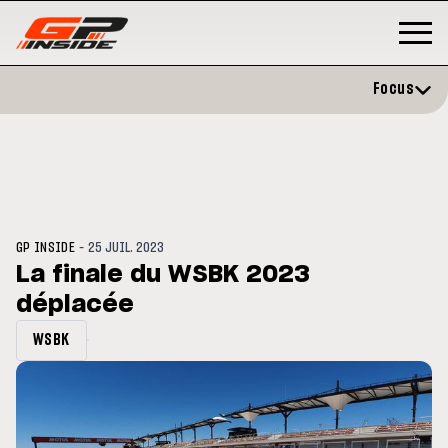
Focus
-
GP INSIDE
25 JUIL. 2023
La finale du WSBK 2023
déplacée
3
MOTO GP
s opéré avec succès de la
Silverstone : Horaires et
WSBK
cule droite à Madrid
Programme du GP de Grande-
Bretagne