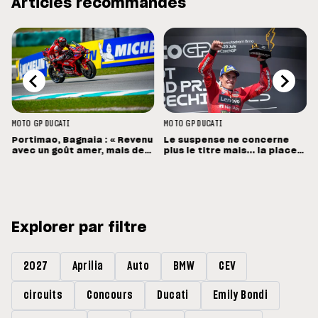
Articles recommandés
MOTO GP
DUCATI
MOTO GP
DUCATI
Portimao, Bagnaia : « Revenu
Le suspense ne concerne
avec un goût amer, mais des
plus le titre mais... la place
sensations positives »
de vice-champion !
Explorer par filtre
2027
Aprilia
Auto
BMW
CEV
circuits
Concours
Ducati
Emily Bondi