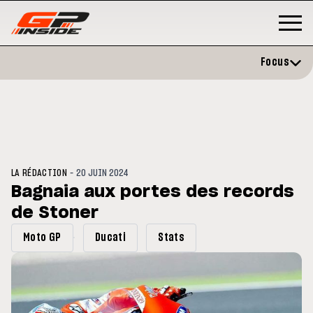
Focus
-
LA RÉDACTION
20 JUIN 2024
Bagnaia aux portes des records
de Stoner
P
MOTO GP
stone : Horaires et
Zarco évite l'opération et vise 
Moto GP
Ducati
Stats
amme du GP de Grande-
retour en septembre
gne