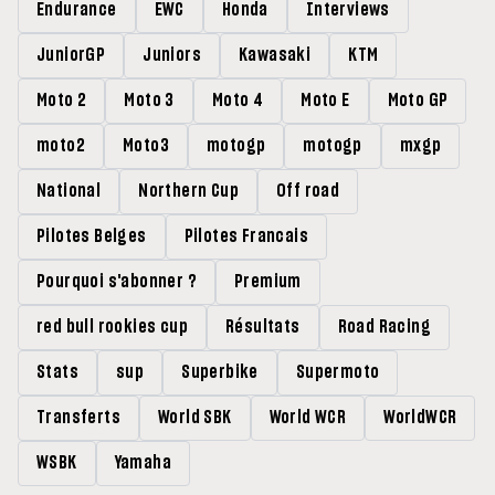
Endurance
EWC
Honda
Interviews
JuniorGP
Juniors
Kawasaki
KTM
Moto 2
Moto 3
Moto 4
Moto E
Moto GP
moto2
Moto3
motogp
motogp
mxgp
National
Northern Cup
Off road
Pilotes Belges
Pilotes Francais
Pourquoi s'abonner ?
Premium
red bull rookies cup
Résultats
Road Racing
Stats
sup
Superbike
Supermoto
Transferts
World SBK
World WCR
WorldWCR
WSBK
Yamaha