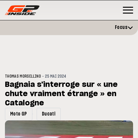
Focus
-
THOMAS MORSELLINO
25 MAI 2024
Bagnaia s'interroge sur « une
chute vraiment étrange » en
GP
MOTOGP
/ MOTO GP
évite l'opération et vise un
Catalogne
Doublé Trackhouse en Sprint
r en septembre
Moto GP
Ducati