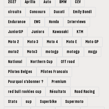
2027
Aprilia
Auto
BMW
CEV
circuits
Concours
Ducati
Emily Bondi
Endurance
EWC
Honda
Interviews
JuniorGP
Juniors
Kawasaki
KTM
Moto 2
Moto 3
Moto 4
Moto E
Moto GP
moto2
Moto3
motogp
motogp
mxgp
National
Northern Cup
Off road
Pilotes Belges
Pilotes Francais
Pourquoi s'abonner ?
Premium
red bull rookies cup
Résultats
Road Racing
Stats
sup
Superbike
Supermoto