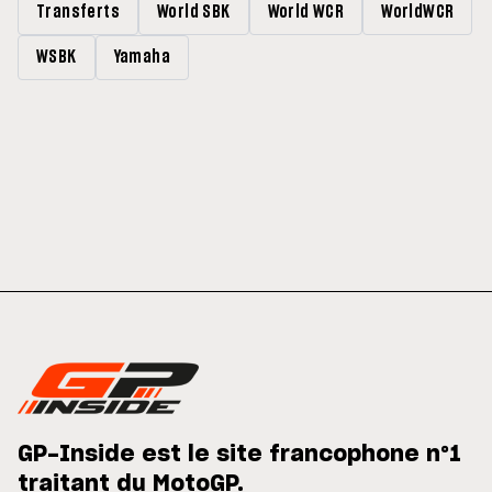
Transferts
World SBK
World WCR
WorldWCR
WSBK
Yamaha
GP-Inside est le site francophone n°1
traitant du MotoGP.