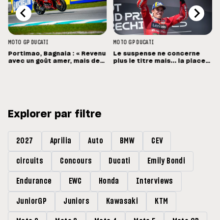
MOTO GP
DUCATI
MOTO GP
DUCATI
Portimao, Bagnaia : « Revenu
Le suspense ne concerne
avec un goût amer, mais des
plus le titre mais... la place
sensations positives »
de vice-champion !
Explorer par filtre
2027
Aprilia
Auto
BMW
CEV
circuits
Concours
Ducati
Emily Bondi
Endurance
EWC
Honda
Interviews
JuniorGP
Juniors
Kawasaki
KTM