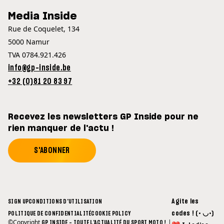
Media Inside
Rue de Coquelet, 134
5000 Namur
TVA 0784.921.426
info@gp-inside.be
+32 (0)81 20 83 97
Recevez les newsletters GP Inside pour ne
rien manquer de l'actu !
S'ABONNER
Agite les
SIGN UP
CONDITIONS D'UTILISATION
codes ! (• ◡•)
POLITIQUE DE CONFIDENTIALITÉ
COOKIE POLICY
©Copyright
|
GP INSIDE - TOUTE L'ACTUALITÉ DU SPORT MOTO !