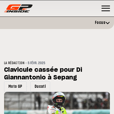
Focus
-
LA RÉDACTION
5 FÉVR. 2025
Clavicule cassée pour Di
Giannantonio à Sepang
GP
MOTO GP
rstone : Horaires et
Zarco évite l'opération et vise
Moto GP
Ducati
amme du GP de Grande-
retour en septembre
agne