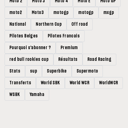
Moto 2
Moto 3
Moto 4
Moto E
Moto GP
moto2
Moto3
motogp
motogp
mxgp
National
Northern Cup
Off road
Pilotes Belges
Pilotes Francais
Pourquoi s'abonner ?
Premium
red bull rookies cup
Résultats
Road Racing
Stats
sup
Superbike
Supermoto
Transferts
World SBK
World WCR
WorldWCR
WSBK
Yamaha