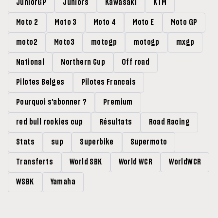
JuniorGP
Juniors
Kawasaki
KTM
Moto 2
Moto 3
Moto 4
Moto E
Moto GP
moto2
Moto3
motogp
motogp
mxgp
National
Northern Cup
Off road
Pilotes Belges
Pilotes Francais
Pourquoi s'abonner ?
Premium
red bull rookies cup
Résultats
Road Racing
Stats
sup
Superbike
Supermoto
Transferts
World SBK
World WCR
WorldWCR
WSBK
Yamaha