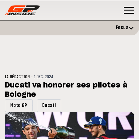
Focus
-
LA RÉDACTION
1 DÉC. 2024
Ducati va honorer ses pilotes à
Bologne
GP
MOTO GP
stone : Horaires et
Zarco évite l'opération et vise 
Moto GP
Ducati
amme du GP de Grande-
retour en septembre
gne