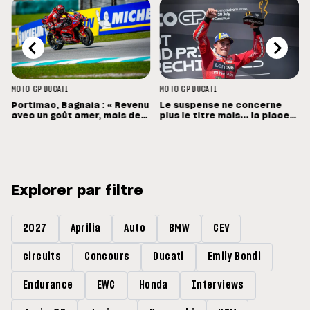
MOTO GP
DUCATI
MOTO GP
DUCATI
Portimao, Bagnaia : « Revenu
Le suspense ne concerne
avec un goût amer, mais des
plus le titre mais... la place
sensations positives »
de vice-champion !
Explorer par filtre
2027
Aprilia
Auto
BMW
CEV
circuits
Concours
Ducati
Emily Bondi
Endurance
EWC
Honda
Interviews