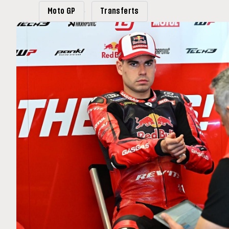
MOTO GP
Moto GP
Transferts
 Ce club spécial dans
Silverstone : Horaires et Pr
arquez
Grande-Bretagne