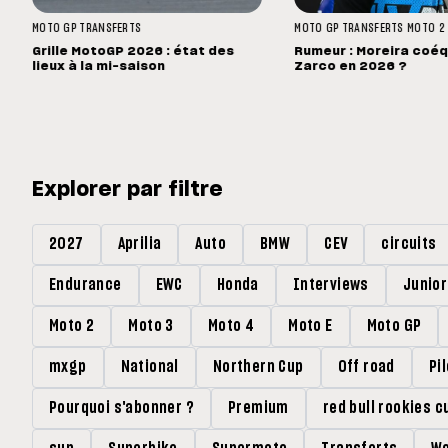
MOTO GP
TRANSFERTS
MOTO GP
TRANSFERTS
MOTO 2
Grille MotoGP 2026 : état des
Rumeur : Moreira coéq
lieux à la mi-saison
Zarco en 2026 ?
Explorer par filtre
2027
Aprilia
Auto
BMW
CEV
circuits
Endurance
EWC
Honda
Interviews
Junio
Moto 2
Moto 3
Moto 4
Moto E
Moto GP
mxgp
National
Northern Cup
Off road
Pi
Pourquoi s'abonner ?
Premium
red bull rookies c