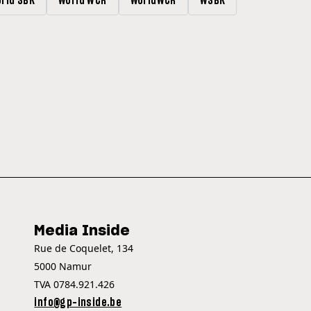
rld SBK
World WCR
WorldWCR
WSBK
Media Inside
Rue de Coquelet, 134
5000 Namur
TVA 0784.921.426
info@gp-inside.be