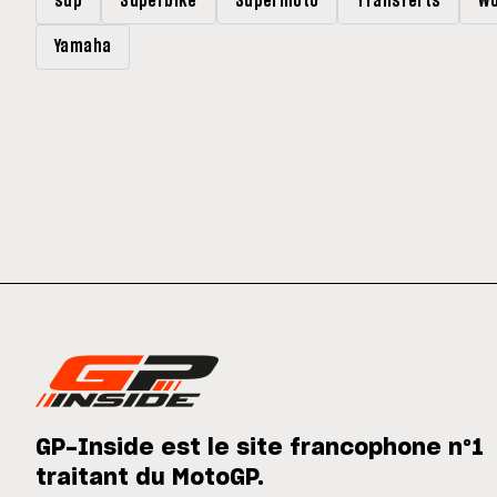
sup
Superbike
Supermoto
Transferts
Wo
Yamaha
GP-Inside est le site francophone n°1
traitant du MotoGP.