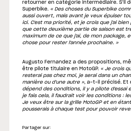
retourner en catégorie intermédiaire. S'il d
Superbike.
« Des choses du Superbike comme
aussi ouvert, mais avant je veux épuiser tou
ici. C'est ma priorité, et je crois que j'ai bie
que cette deuxième partie de saison est trè
maximum de ce que j'ai, de mon package, et 
chose pour rester l'année prochaine. »
Augusto Fernandez a des propositions, mê
être pilote titulaire en MotoGP.
« Je crois q
resterai pas chez moi, je serai dans un cha
manière ou d'une autre »
, a-t-il précisé. E
dépend des conditions, il y a pilote d'essai e
je fais cela, il faudrait voir les conditions : 
Je veux être sur la grille MotoGP et en étant 
pousserais à chaque test pour pouvoir reven
Partager sur: