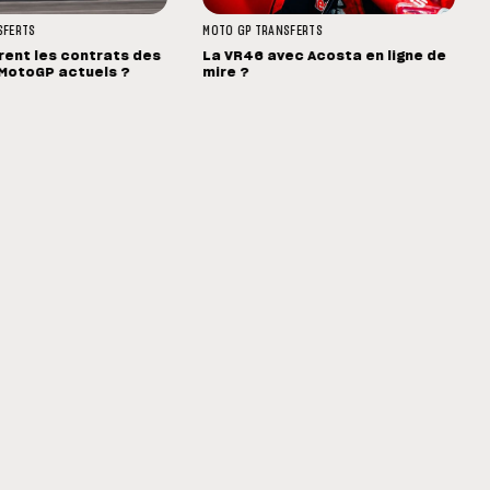
SFERTS
MOTO GP
TRANSFERTS
rent les contrats des
La VR46 avec Acosta en ligne de
 MotoGP actuels ?
mire ?