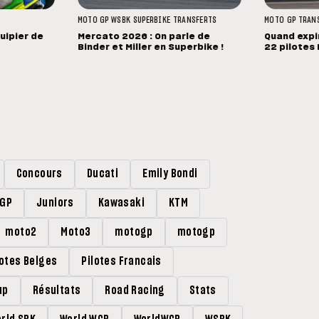
MOTO GP
WSBK
SUPERBIKE
TRANSFERTS
MOTO GP
TRAN
uipier de
Mercato 2026 : On parle de
Quand expi
Binder et Miller en Superbike !
22 pilotes
Concours
Ducati
Emily Bondi
rGP
Juniors
Kawasaki
KTM
moto2
Moto3
motogp
motogp
lotes Belges
Pilotes Francais
up
Résultats
Road Racing
Stats