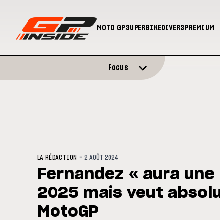
MOTO GP
SUPERBIKE
DIVERS
PREMIUM
Focus
-
LA RÉDACTION
2 AOÛT 2024
Fernandez « aura une
2025 mais veut absol
MotoGP