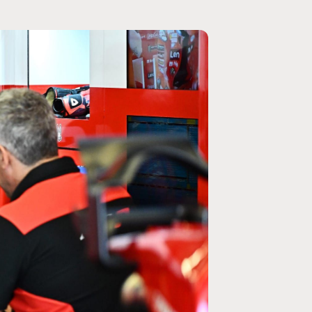
MOTO GP
ogramme du GP de
Zarco évite l'opération et vise un re
septembre