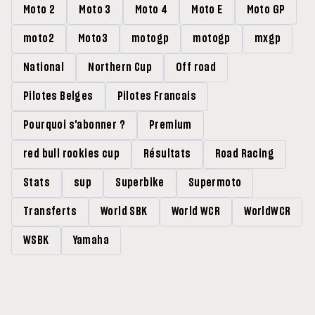
Moto 2
Moto 3
Moto 4
Moto E
Moto GP
moto2
Moto3
motogp
motogp
mxgp
National
Northern Cup
Off road
Pilotes Belges
Pilotes Francais
Pourquoi s'abonner ?
Premium
red bull rookies cup
Résultats
Road Racing
Stats
sup
Superbike
Supermoto
Transferts
World SBK
World WCR
WorldWCR
WSBK
Yamaha