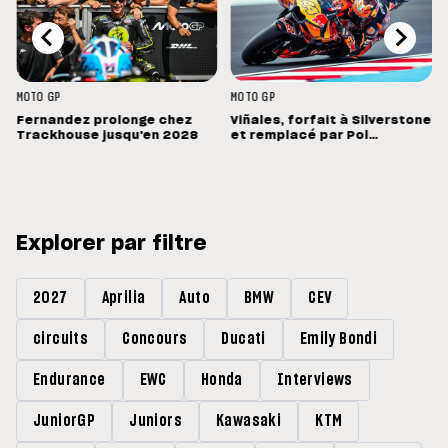
MOTO GP
MOTO GP
Fernandez prolonge chez
Viñales, forfait à Silverstone
Trackhouse jusqu'en 2028
et remplacé par Pol
Espargaro : « Ce n'est pas la
meilleure nouvelle »
Explorer par filtre
2027
Aprilia
Auto
BMW
CEV
circuits
Concours
Ducati
Emily Bondi
Endurance
EWC
Honda
Interviews
JuniorGP
Juniors
Kawasaki
KTM