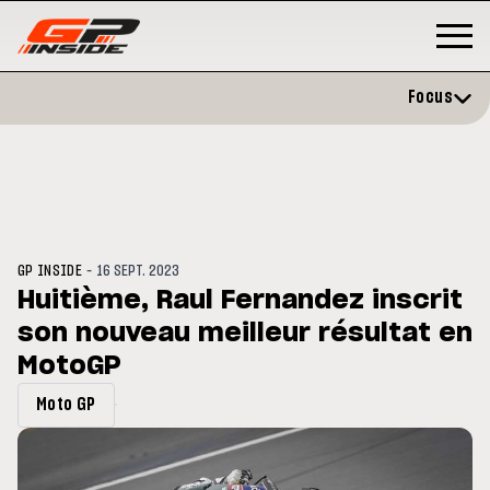
Focus
-
GP INSIDE
16 SEPT. 2023
Huitième, Raul Fernandez inscrit
son nouveau meilleur résultat en
GP
MOTOGP
/ MOTO GP
évite l'opération et vise un
MotoGP
Doublé Trackhouse en Sprint
r en septembre
Moto GP