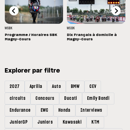
WSBK
WSBK
Programme / Horaires SBK
Dix Français à domicile à
Magny-Cours
Magny-Cours
Explorer par filtre
2027
Aprilia
Auto
BMW
CEV
circuits
Concours
Ducati
Emily Bondi
Endurance
EWC
Honda
Interviews
JuniorGP
Juniors
Kawasaki
KTM