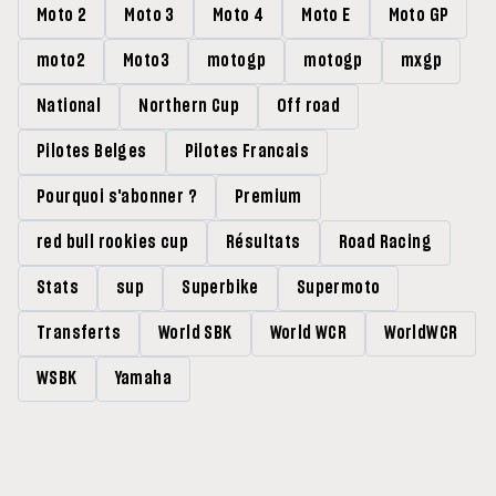
Moto 2
Moto 3
Moto 4
Moto E
Moto GP
moto2
Moto3
motogp
motogp
mxgp
National
Northern Cup
Off road
Pilotes Belges
Pilotes Francais
Pourquoi s'abonner ?
Premium
red bull rookies cup
Résultats
Road Racing
Stats
sup
Superbike
Supermoto
Transferts
World SBK
World WCR
WorldWCR
WSBK
Yamaha