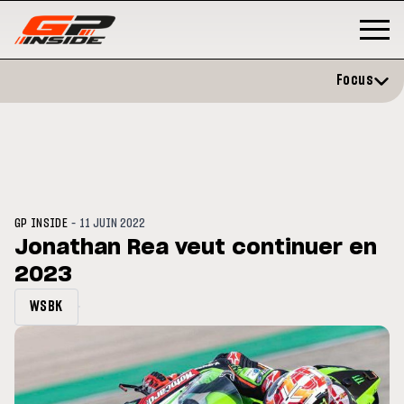
Focus
-
GP INSIDE
11 JUIN 2022
Jonathan Rea veut continuer en
2023
GP
MOTO GP
rstone : Horaires et
Zarco évite l'opération et vise 
WSBK
amme du GP de Grande-
retour en septembre
agne