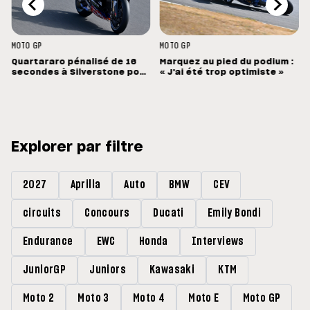
MOTO GP
MOTO GP
Quartararo pénalisé de 16
Marquez au pied du podium :
secondes à Silverstone pour
« J'ai été trop optimiste »
un capteur de pression mal
configuré
Explorer par filtre
2027
Aprilia
Auto
BMW
CEV
circuits
Concours
Ducati
Emily Bondi
Endurance
EWC
Honda
Interviews
JuniorGP
Juniors
Kawasaki
KTM
Moto 2
Moto 3
Moto 4
Moto E
Moto GP