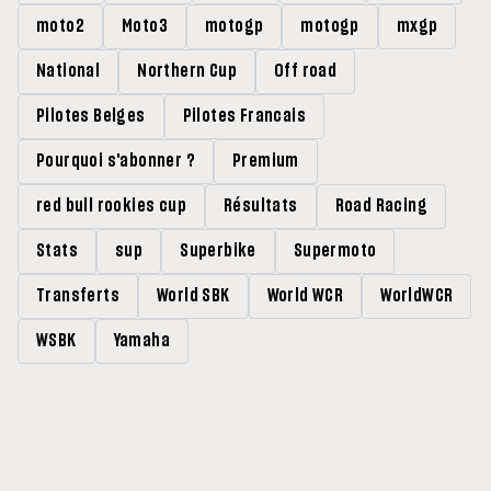
moto2
Moto3
motogp
motogp
mxgp
National
Northern Cup
Off road
Pilotes Belges
Pilotes Francais
Pourquoi s'abonner ?
Premium
red bull rookies cup
Résultats
Road Racing
Stats
sup
Superbike
Supermoto
Transferts
World SBK
World WCR
WorldWCR
WSBK
Yamaha