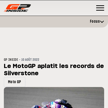
Focus
-
GP INSIDE
10 AOÛT 2022
Le MotoGP aplatit les records de
Silverstone
3
MOTO GP
s opéré avec succès de la
Silverstone : Horaires et
Moto GP
cule droite à Madrid
Programme du GP de Grande-
Bretagne