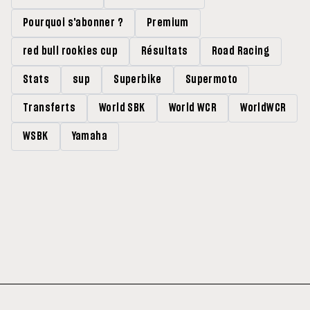
Pourquoi s'abonner ?
Premium
red bull rookies cup
Résultats
Road Racing
Stats
sup
Superbike
Supermoto
Transferts
World SBK
World WCR
WorldWCR
WSBK
Yamaha