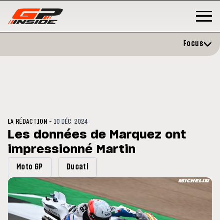
Focus
-
LA RÉDACTION
10 DÉC. 2024
Les données de Marquez ont
impressionné Martin
P
MOTO GP
stone : Horaires et
Zarco évite l'opération et vise 
Moto GP
Ducati
amme du GP de Grande-
retour en septembre
gne