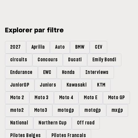
sensations positives »
de vice-champion !
Explorer par filtre
2027
Aprilia
Auto
BMW
CEV
circuits
Concours
Ducati
Emily Bondi
Endurance
EWC
Honda
Interviews
JuniorGP
Juniors
Kawasaki
KTM
Moto 2
Moto 3
Moto 4
Moto E
Moto GP
moto2
Moto3
motogp
motogp
mxgp
National
Northern Cup
Off road
Pilotes Belges
Pilotes Francais