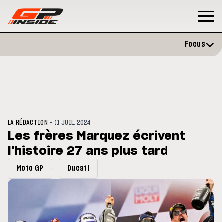
Focus
-
LA RÉDACTION
11 JUIL. 2024
Les frères Marquez écrivent
l'histoire 27 ans plus tard
P
MOTO GP
stone : Horaires et
Zarco évite l'opération et vise 
Moto GP
Ducati
amme du GP de Grande-
retour en septembre
gne