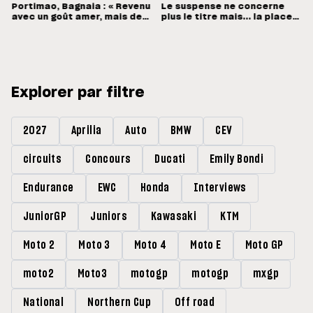
Portimao, Bagnaia : « Revenu
Le suspense ne concerne
avec un goût amer, mais des
plus le titre mais... la place
sensations positives »
de vice-champion !
Explorer par filtre
2027
Aprilia
Auto
BMW
CEV
circuits
Concours
Ducati
Emily Bondi
Endurance
EWC
Honda
Interviews
JuniorGP
Juniors
Kawasaki
KTM
Moto 2
Moto 3
Moto 4
Moto E
Moto GP
moto2
Moto3
motogp
motogp
mxgp
National
Northern Cup
Off road