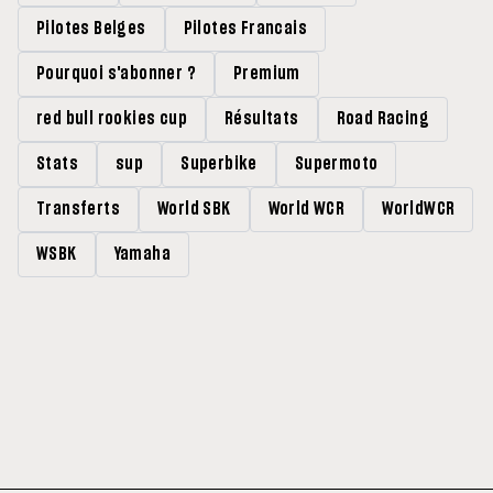
Pilotes Belges
Pilotes Francais
Pourquoi s'abonner ?
Premium
red bull rookies cup
Résultats
Road Racing
Stats
sup
Superbike
Supermoto
Transferts
World SBK
World WCR
WorldWCR
WSBK
Yamaha