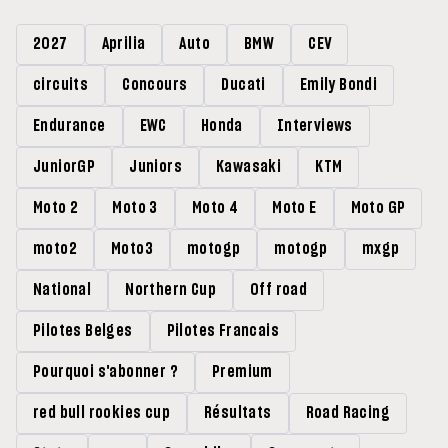
2027
Aprilia
Auto
BMW
CEV
circuits
Concours
Ducati
Emily Bondi
Endurance
EWC
Honda
Interviews
JuniorGP
Juniors
Kawasaki
KTM
Moto 2
Moto 3
Moto 4
Moto E
Moto GP
moto2
Moto3
motogp
motogp
mxgp
National
Northern Cup
Off road
Pilotes Belges
Pilotes Francais
Pourquoi s'abonner ?
Premium
red bull rookies cup
Résultats
Road Racing