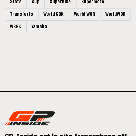
Stats
sup
Superbike
Supermoto
Transferts
World SBK
World WCR
WorldWCR
WSBK
Yamaha