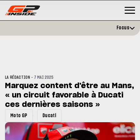
Focus
-
LA RÉDACTION
7 MAI 2025
Marquez content d'être au Mans,
« un circuit favorable à Ducati
GP
MOTO GP
stone : Horaires et
ces dernières saisons »
Zarco évite l'opération et vise 
amme du GP de Grande-
retour en septembre
gne
Moto GP
Ducati