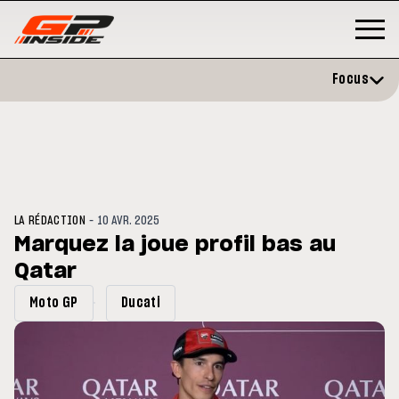
Focus
-
LA RÉDACTION
10 AVR. 2025
Marquez la joue profil bas au
Qatar
P
MOTO GP
stone : Horaires et
Zarco évite l'opération et vise 
Moto GP
Ducati
amme du GP de Grande-
retour en septembre
gne