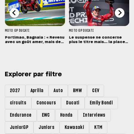
MOTO GP
DUCATI
MOTO GP
DUCATI
Portimao, Bagnaia : « Revenu
Le suspense ne concerne
avec un goût amer, mais des
plus le titre mais... la place
sensations positives »
de vice-champion !
Explorer par filtre
2027
Aprilia
Auto
BMW
CEV
circuits
Concours
Ducati
Emily Bondi
Endurance
EWC
Honda
Interviews
JuniorGP
Juniors
Kawasaki
KTM