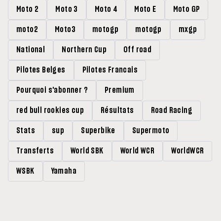
Moto 2
Moto 3
Moto 4
Moto E
Moto GP
moto2
Moto3
motogp
motogp
mxgp
National
Northern Cup
Off road
Pilotes Belges
Pilotes Francais
Pourquoi s'abonner ?
Premium
red bull rookies cup
Résultats
Road Racing
Stats
sup
Superbike
Supermoto
Transferts
World SBK
World WCR
WorldWCR
WSBK
Yamaha