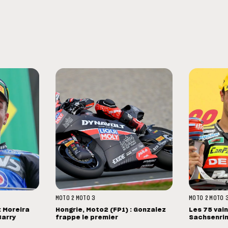
MOTO 2
MOTO 3
MOTO 2
MOTO 
 Moreira
Hongrie, Moto2 (FP1) : Gonzalez
Les 75 vai
Barry
frappe le premier
Sachsenri