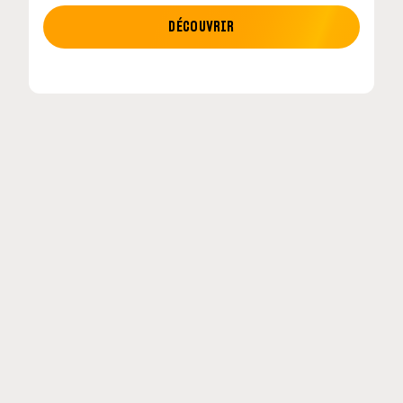
MOTO GP
DÉCOUVRIR
tour en
MotoGP : les cinq constructeurs signent un
accord historique pour 2027-2031