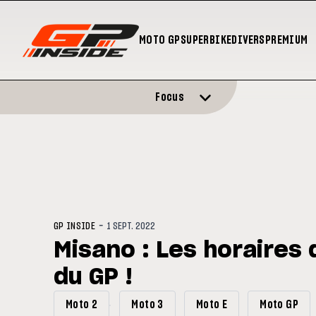
MOTO GP
SUPERBIKE
DIVERS
PREMIUM
Focus
-
GP INSIDE
1 SEPT. 2022
Misano : Les horaires 
du GP !
Moto 2
Moto 3
Moto E
Moto GP