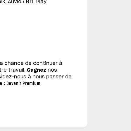
ik, Auvio / RTL Play
la chance de continuer à
re travail,
Gagnez
nos
Aidez-nous à nous passer de
e
:
Devenir Premium