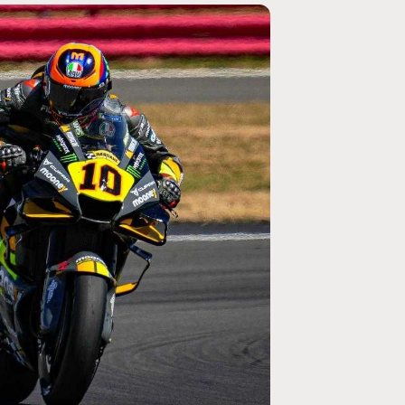
MOTO GP
ogramme du GP de
Zarco évite l'opération et vise un re
septembre