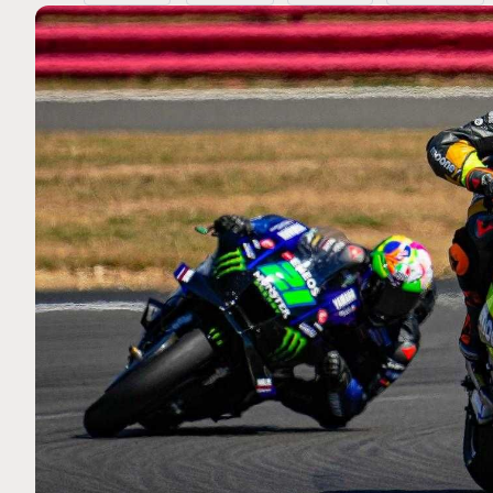
MOTO GP
 Ce club spécial dans
Silverstone : Horaires et Pr
arquez
Grande-Bretagne