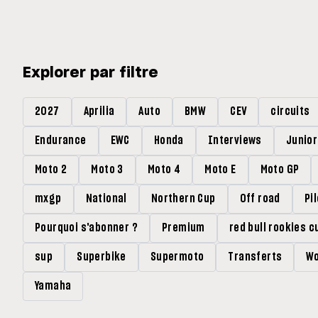
Explorer par filtre
2027
Aprilia
Auto
BMW
CEV
circuits
Endurance
EWC
Honda
Interviews
Junio
Moto 2
Moto 3
Moto 4
Moto E
Moto GP
mxgp
National
Northern Cup
Off road
Pi
Pourquoi s'abonner ?
Premium
red bull rookies c
sup
Superbike
Supermoto
Transferts
Wo
Yamaha