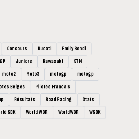
Concours
Ducati
Emily Bondi
rGP
Juniors
Kawasaki
KTM
moto2
Moto3
motogp
motogp
lotes Belges
Pilotes Francais
up
Résultats
Road Racing
Stats
rld SBK
World WCR
WorldWCR
WSBK