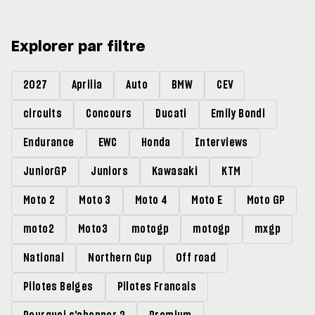
Explorer par filtre
2027
Aprilia
Auto
BMW
CEV
circuits
Concours
Ducati
Emily Bondi
Endurance
EWC
Honda
Interviews
JuniorGP
Juniors
Kawasaki
KTM
Moto 2
Moto 3
Moto 4
Moto E
Moto GP
moto2
Moto3
motogp
motogp
mxgp
National
Northern Cup
Off road
Pilotes Belges
Pilotes Francais