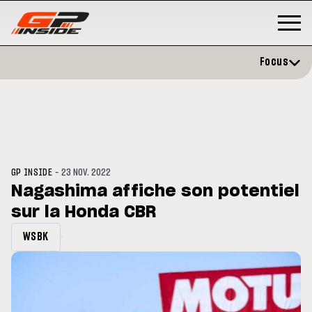
Focus
-
GP INSIDE
23 NOV. 2022
Nagashima affiche son potentiel
sur la Honda CBR
GP
MOTO GP
stone : Horaires et
Zarco évite l'opération et vise 
WSBK
amme du GP de Grande-
retour en septembre
gne