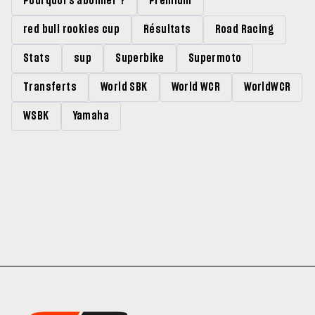
Pourquoi s'abonner ?
Premium
red bull rookies cup
Résultats
Road Racing
Stats
sup
Superbike
Supermoto
Transferts
World SBK
World WCR
WorldWCR
WSBK
Yamaha