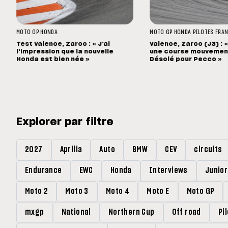
MOTO GP
HONDA
MOTO GP
HONDA
PILOTES FRA
Test Valence, Zarco : « J'ai
Valence, Zarco (J3) : 
l'impression que la nouvelle
une course mouvement
Honda est bien née »
Désolé pour Pecco »
Explorer par filtre
2027
Aprilia
Auto
BMW
CEV
circuits
Endurance
EWC
Honda
Interviews
Junio
Moto 2
Moto 3
Moto 4
Moto E
Moto GP
mxgp
National
Northern Cup
Off road
Pi