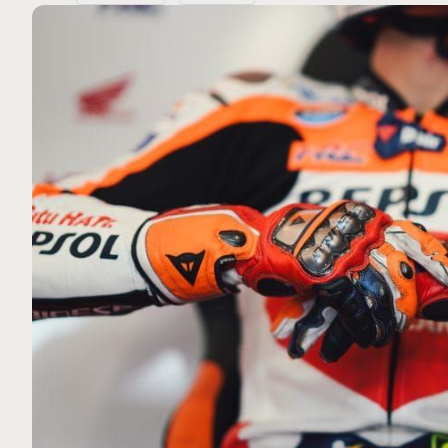
MOTO GP
 Ce club spécial dans
Silverstone : Horaires et Pr
arquez
Grande-Bretagne