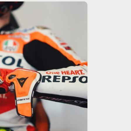
MOTO GP
ogramme du GP de
Zarco évite l'opération et vise un re
septembre