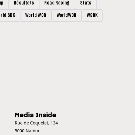
up
Résultats
Road Racing
Stats
rld SBK
World WCR
WorldWCR
WSBK
Media Inside
Rue de Coquelet, 134
5000 Namur