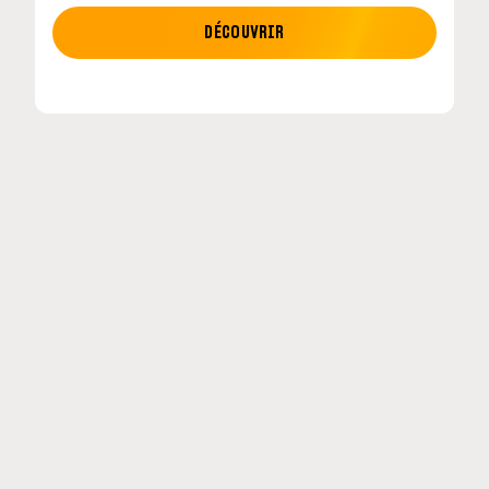
MOTO GP
DÉCOUVRIR
tour en
MotoGP : les cinq constructeurs signent un
accord historique pour 2027-2031