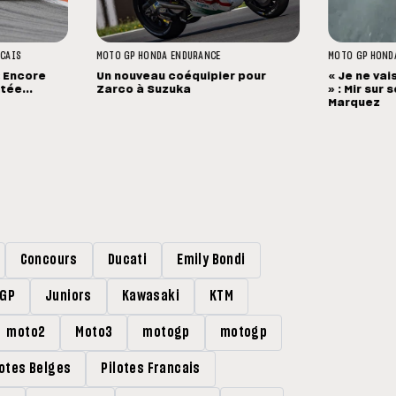
NCAIS
MOTO GP
HONDA
ENDURANCE
MOTO GP
HOND
« Encore
Un nouveau coéquipier pour
« Je ne vai
ée...
Zarco à Suzuka
» : Mir sur
Marquez
Concours
Ducati
Emily Bondi
rGP
Juniors
Kawasaki
KTM
moto2
Moto3
motogp
motogp
lotes Belges
Pilotes Francais