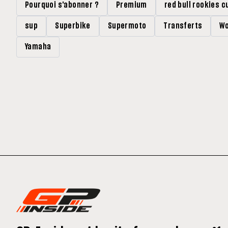
Pourquoi s'abonner ?
Premium
red bull rookies c
sup
Superbike
Supermoto
Transferts
Wo
Yamaha