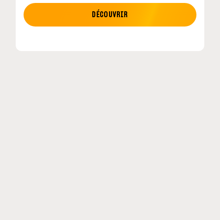
MOTO GP
DÉCOUVRIR
etour en
MotoGP : les cinq constructeurs signent un
accord historique pour 2027-2031