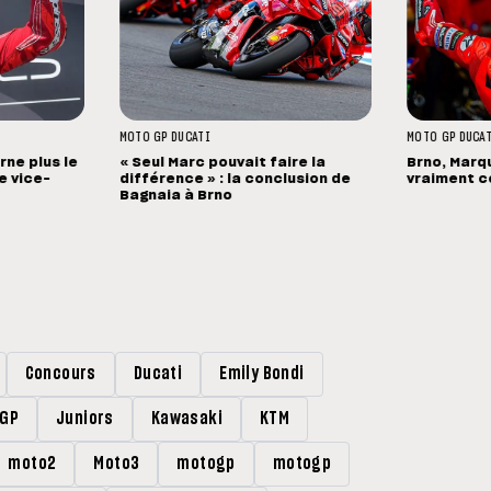
MOTO GP
DUCATI
MOTO GP
DUCA
ne plus le
« Seul Marc pouvait faire la
Brno, Marqu
de vice-
différence » : la conclusion de
vraiment ce
Bagnaia à Brno
Concours
Ducati
Emily Bondi
rGP
Juniors
Kawasaki
KTM
moto2
Moto3
motogp
motogp