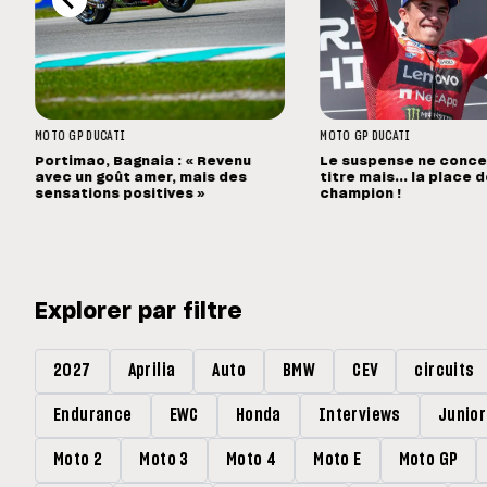
MOTO GP
DUCATI
MOTO GP
DUCATI
Portimao, Bagnaia : « Revenu
Le suspense ne concer
avec un goût amer, mais des
titre mais... la place 
sensations positives »
champion !
Explorer par filtre
2027
Aprilia
Auto
BMW
CEV
circuits
Endurance
EWC
Honda
Interviews
Junio
Moto 2
Moto 3
Moto 4
Moto E
Moto GP