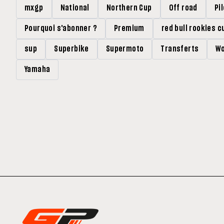
mxgp
National
Northern Cup
Off road
Pi
Pourquoi s'abonner ?
Premium
red bull rookies c
sup
Superbike
Supermoto
Transferts
Wo
Yamaha