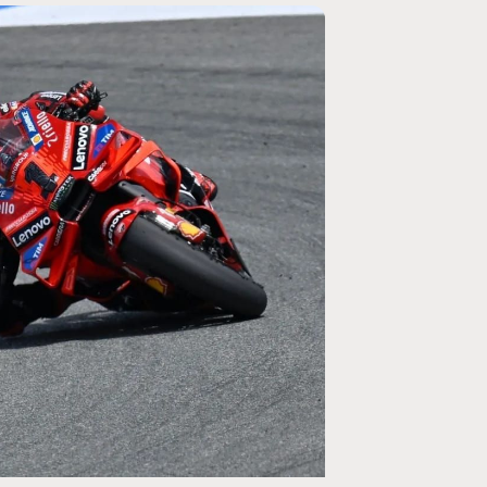
MOTO GP
rogramme du GP de
Zarco évite l'opération et vise un r
septembre