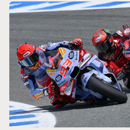
MOTO GP
 Ce club spécial dans
Silverstone : Horaires et P
arquez
Grande-Bretagne