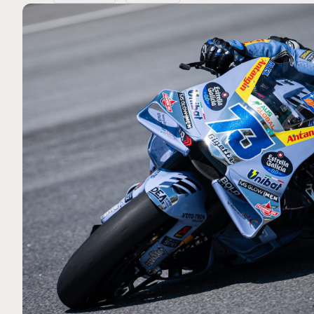
MOTO GP
 Ce club spécial dans
Silverstone : Horaires et Pr
arquez
Grande-Bretagne