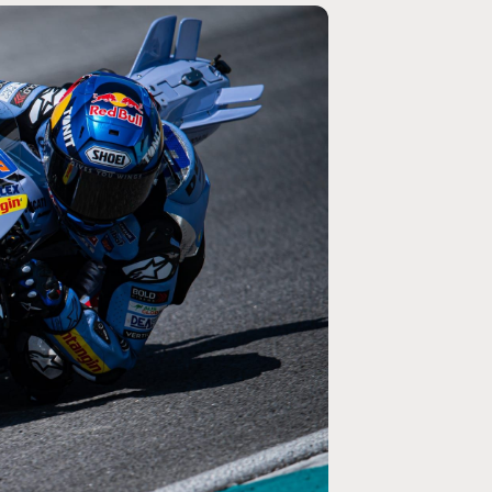
MOTO GP
ogramme du GP de
Zarco évite l'opération et vise un re
septembre