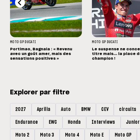
MOTO GP
DUCATI
MOTO GP
DUCATI
Portimao, Bagnaia : « Revenu
Le suspense ne concer
avec un goût amer, mais des
titre mais... la place 
sensations positives »
champion !
Explorer par filtre
2027
Aprilia
Auto
BMW
CEV
circuits
Endurance
EWC
Honda
Interviews
Junio
Moto 2
Moto 3
Moto 4
Moto E
Moto GP