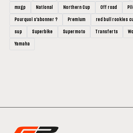
mxgp
National
Northern Cup
Off road
Pi
Pourquoi s'abonner ?
Premium
red bull rookies c
sup
Superbike
Supermoto
Transferts
Wo
Yamaha