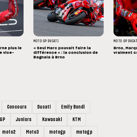
MOTO GP
DUCATI
MOTO GP
DUCA
ne plus le
« Seul Marc pouvait faire la
Brno, Marqu
de vice-
différence » : la conclusion de
vraiment ce
Bagnaia à Brno
Concours
Ducati
Emily Bondi
rGP
Juniors
Kawasaki
KTM
moto2
Moto3
motogp
motogp