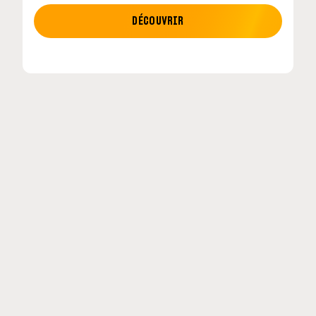
MOTO GP
DÉCOUVRIR
tour en
MotoGP : les cinq constructeurs signent un
accord historique pour 2027-2031