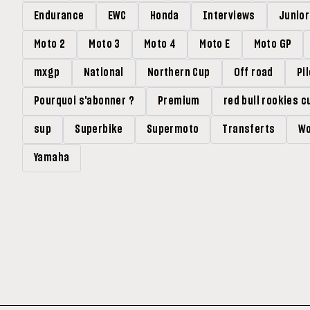
Endurance
EWC
Honda
Interviews
Junio
Moto 2
Moto 3
Moto 4
Moto E
Moto GP
mxgp
National
Northern Cup
Off road
Pi
Pourquoi s'abonner ?
Premium
red bull rookies c
sup
Superbike
Supermoto
Transferts
Wo
Yamaha