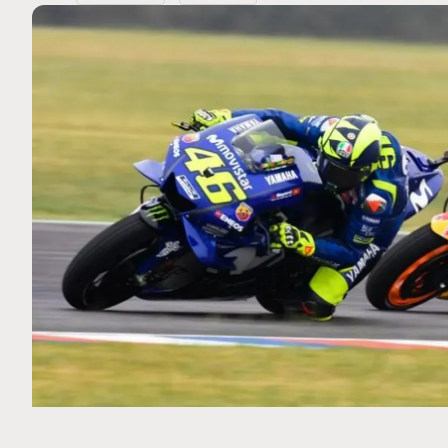
MOTO GP
 Ce club spécial dans
Silverstone : Horaires et P
arquez
Grande-Bretagne