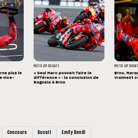
MOTO GP
DUCATI
MOTO GP
DUCA
ne plus le
« Seul Marc pouvait faire la
Brno, Marqu
de vice-
différence » : la conclusion de
vraiment ce
Bagnaia à Brno
Concours
Ducati
Emily Bondi