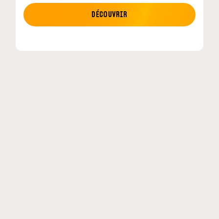
MOTO GP
DÉCOUVRIR
etour en
MotoGP : les cinq constructeurs signent un
accord historique pour 2027-2031