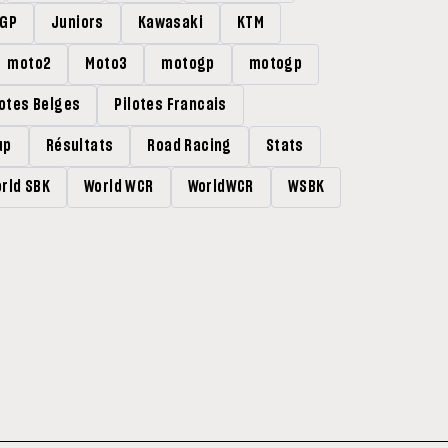
rGP
Juniors
Kawasaki
KTM
moto2
Moto3
motogp
motogp
lotes Belges
Pilotes Francais
up
Résultats
Road Racing
Stats
rld SBK
World WCR
WorldWCR
WSBK