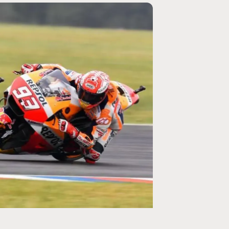
MOTO GP
rogramme du GP de
Zarco évite l'opération et vise un r
septembre