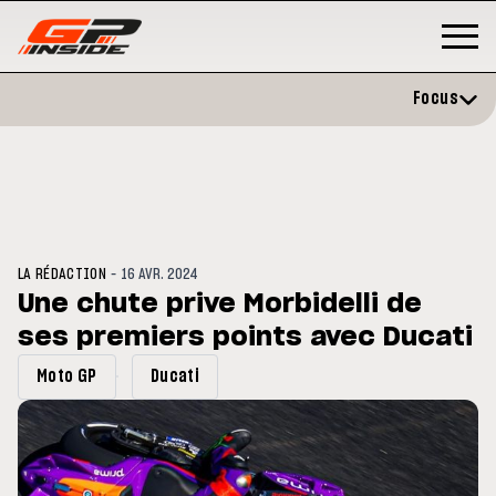
Focus
-
LA RÉDACTION
16 AVR. 2024
Une chute prive Morbidelli de
ses premiers points avec Ducati
GP
MOTO GP
rstone : Horaires et
Zarco évite l'opération et vise
Moto GP
Ducati
amme du GP de Grande-
retour en septembre
agne