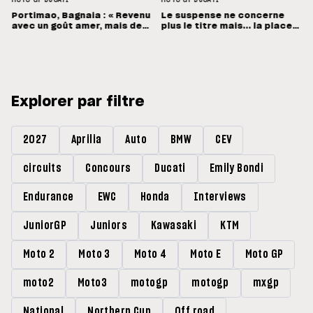
Portimao, Bagnaia : « Revenu
Le suspense ne concerne
avec un goût amer, mais des
plus le titre mais... la place
sensations positives »
de vice-champion !
Explorer par filtre
2027
Aprilia
Auto
BMW
CEV
circuits
Concours
Ducati
Emily Bondi
Endurance
EWC
Honda
Interviews
JuniorGP
Juniors
Kawasaki
KTM
Moto 2
Moto 3
Moto 4
Moto E
Moto GP
moto2
Moto3
motogp
motogp
mxgp
National
Northern Cup
Off road