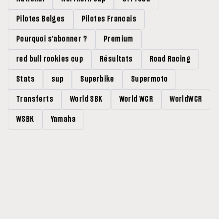
Pilotes Belges
Pilotes Francais
Pourquoi s'abonner ?
Premium
red bull rookies cup
Résultats
Road Racing
Stats
sup
Superbike
Supermoto
Transferts
World SBK
World WCR
WorldWCR
WSBK
Yamaha