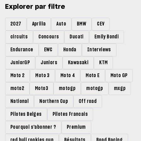
Explorer par filtre
2027
Aprilia
Auto
BMW
CEV
circuits
Concours
Ducati
Emily Bondi
Endurance
EWC
Honda
Interviews
JuniorGP
Juniors
Kawasaki
KTM
Moto 2
Moto 3
Moto 4
Moto E
Moto GP
moto2
Moto3
motogp
motogp
mxgp
National
Northern Cup
Off road
Pilotes Belges
Pilotes Francais
Pourquoi s'abonner ?
Premium
red bull rookies cup
Résultats
Road Racing