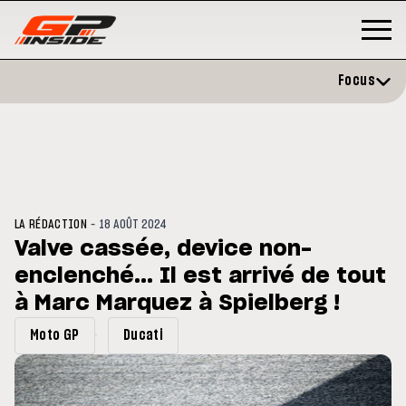
Focus
-
LA RÉDACTION
18 AOÛT 2024
Valve cassée, device non-
enclenché... Il est arrivé de tout
MOTO GP
s opéré avec succès de la
à Marc Marquez à Spielberg !
Silverstone : Horaires et
ule droite à Madrid
Programme du GP de Grande-
Bretagne
Moto GP
Ducati