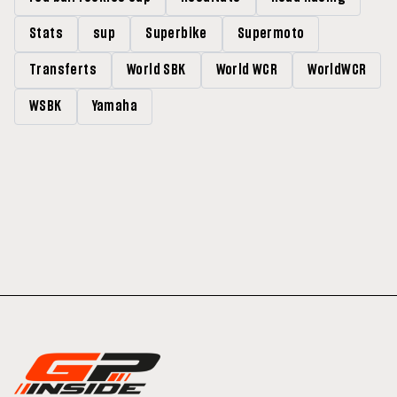
Stats
sup
Superbike
Supermoto
Transferts
World SBK
World WCR
WorldWCR
WSBK
Yamaha