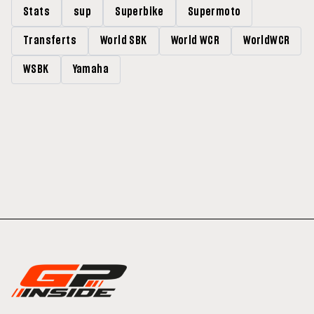
Stats
sup
Superbike
Supermoto
Transferts
World SBK
World WCR
WorldWCR
WSBK
Yamaha