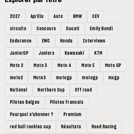
Explorer par filtre
2027
Aprilia
Auto
BMW
CEV
circuits
Concours
Ducati
Emily Bondi
Endurance
EWC
Honda
Interviews
JuniorGP
Juniors
Kawasaki
KTM
Moto 2
Moto 3
Moto 4
Moto E
Moto GP
moto2
Moto3
motogp
motogp
mxgp
National
Northern Cup
Off road
Pilotes Belges
Pilotes Francais
Pourquoi s'abonner ?
Premium
red bull rookies cup
Résultats
Road Racing