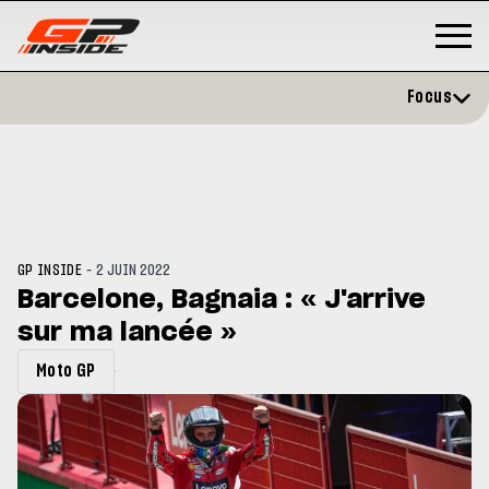
Focus
-
GP INSIDE
2 JUIN 2022
Barcelone, Bagnaia : « J'arrive
sur ma lancée »
P
MOTO GP
stone : Horaires et
Zarco évite l'opération et vise 
Moto GP
amme du GP de Grande-
retour en septembre
gne