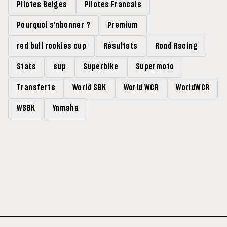
Pilotes Belges
Pilotes Francais
Pourquoi s'abonner ?
Premium
red bull rookies cup
Résultats
Road Racing
Stats
sup
Superbike
Supermoto
Transferts
World SBK
World WCR
WorldWCR
WSBK
Yamaha