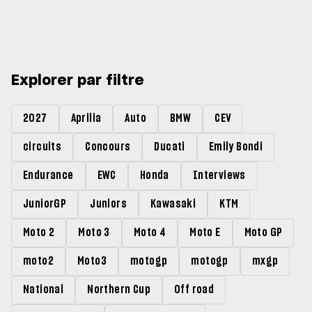
a été bien meilleur que prévu
»
Explorer par filtre
2027
Aprilia
Auto
BMW
CEV
circuits
Concours
Ducati
Emily Bondi
Endurance
EWC
Honda
Interviews
JuniorGP
Juniors
Kawasaki
KTM
Moto 2
Moto 3
Moto 4
Moto E
Moto GP
moto2
Moto3
motogp
motogp
mxgp
National
Northern Cup
Off road