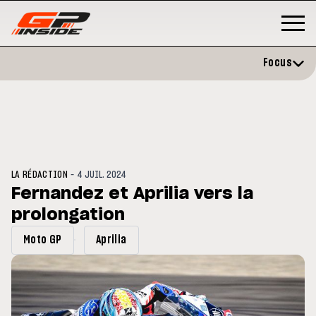
Focus
-
LA RÉDACTION
4 JUIL. 2024
Fernandez et Aprilia vers la
prolongation
GP
MOTO GP
stone : Horaires et
Zarco évite l'opération et vise 
Moto GP
Aprilia
amme du GP de Grande-
retour en septembre
gne