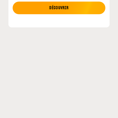
MOTO GP
DÉCOUVRIR
MotoGP : les cinq constructeurs signent un
accord historique pour 2027-2031