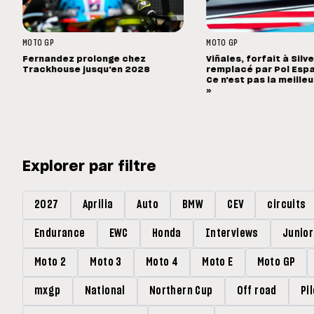
MOTO GP
MOTO GP
Fernandez prolonge chez
Viñales, forfait à Silv
Trackhouse jusqu'en 2028
remplacé par Pol Espa
Ce n'est pas la meille
»
Explorer par filtre
2027
Aprilia
Auto
BMW
CEV
circuits
Endurance
EWC
Honda
Interviews
Junio
Moto 2
Moto 3
Moto 4
Moto E
Moto GP
mxgp
National
Northern Cup
Off road
Pi