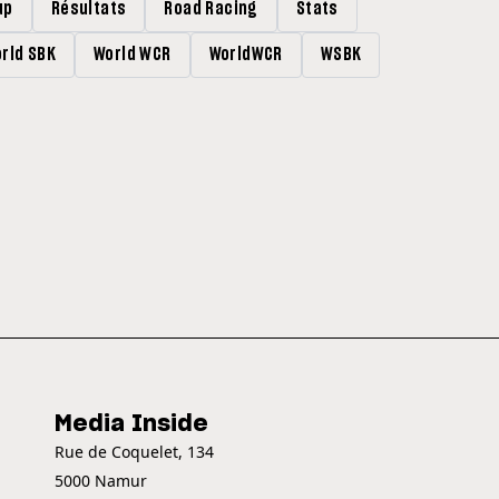
up
Résultats
Road Racing
Stats
rld SBK
World WCR
WorldWCR
WSBK
Media Inside
Rue de Coquelet, 134
5000 Namur