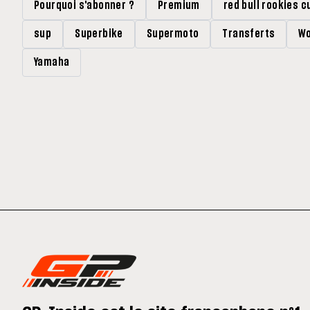
Pourquoi s'abonner ?
Premium
red bull rookies c
sup
Superbike
Supermoto
Transferts
Wo
Yamaha