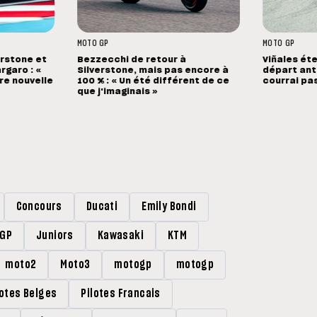
MOTO GP
MOTO GP
erstone et
Bezzecchi de retour à
Viñales éte
rgaro : «
Silverstone, mais pas encore à
départ anti
ure nouvelle
100 % : « Un été différent de ce
courrai pa
que j'imaginais »
Concours
Ducati
Emily Bondi
rGP
Juniors
Kawasaki
KTM
moto2
Moto3
motogp
motogp
lotes Belges
Pilotes Francais