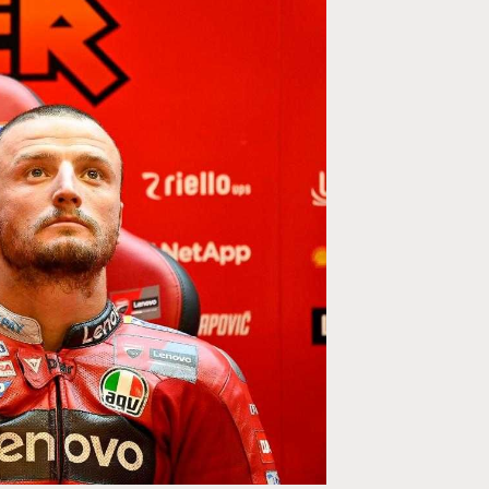
MOTOGP
/ MOTO GP
se un retour en
Doublé Trackhouse en Sprint