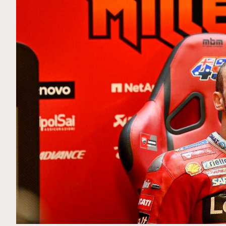
MOTO GP
 Ce club spécial dans
Zarco évite l'opération et vi
arquez
septembre