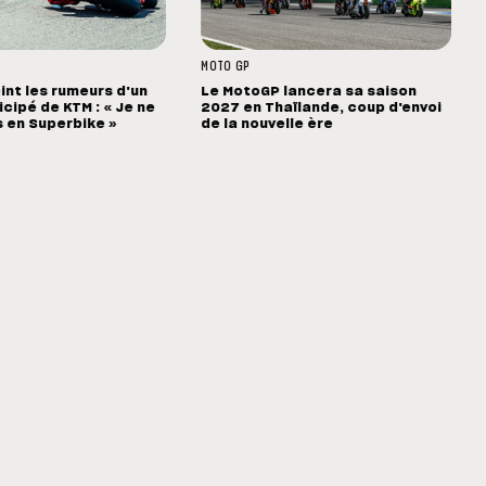
MOTO GP
int les rumeurs d'un
Le MotoGP lancera sa saison
cipé de KTM : « Je ne
2027 en Thaïlande, coup d'envoi
s en Superbike »
de la nouvelle ère