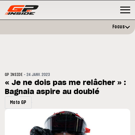
Focus
-
GP INSIDE
24 JANV. 2023
« Je ne dois pas me relâcher » :
Bagnaia aspire au doublé
GP
MOTOGP
/ MOTO GP
 évite l'opération et vise un
Doublé Trackhouse en Sprint
Moto GP
r en septembre