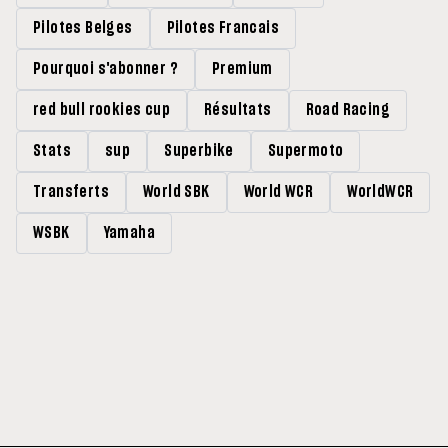
Pilotes Belges
Pilotes Francais
Pourquoi s'abonner ?
Premium
red bull rookies cup
Résultats
Road Racing
Stats
sup
Superbike
Supermoto
Transferts
World SBK
World WCR
WorldWCR
WSBK
Yamaha