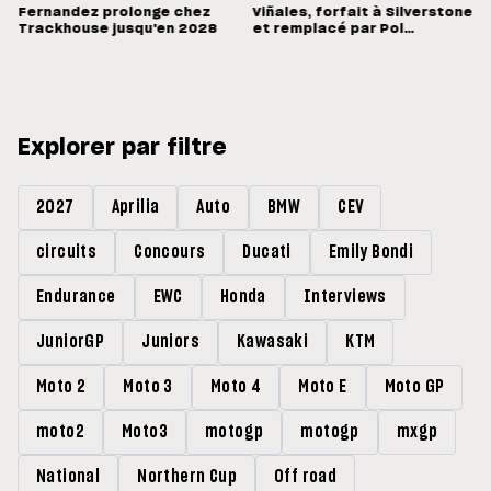
Fernandez prolonge chez
Viñales, forfait à Silverstone
Trackhouse jusqu'en 2028
et remplacé par Pol
Espargaro : « Ce n'est pas la
meilleure nouvelle »
Explorer par filtre
2027
Aprilia
Auto
BMW
CEV
circuits
Concours
Ducati
Emily Bondi
Endurance
EWC
Honda
Interviews
JuniorGP
Juniors
Kawasaki
KTM
Moto 2
Moto 3
Moto 4
Moto E
Moto GP
moto2
Moto3
motogp
motogp
mxgp
National
Northern Cup
Off road