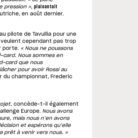
e pression »
,
plaisantait
triche, en août dernier.
 pilote de Tavullia pour une
e veulent cependant pas trop
ur porte.
« Nous ne poussons
ld-card. Nous sommes en
ild-card que nous
lâcher pour avoir Rossi au
 du championnat, Frederic
rojet,
concède-t-il également
hallenge Europe.
Nous avons
ure, mais nous n’en avons
écision et espérons qu’elle
a prêt à venir vers nous. »