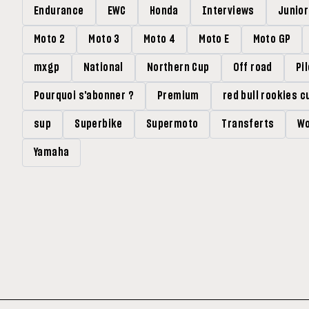
Endurance
EWC
Honda
Interviews
Junio
Moto 2
Moto 3
Moto 4
Moto E
Moto GP
mxgp
National
Northern Cup
Off road
Pi
Pourquoi s'abonner ?
Premium
red bull rookies c
sup
Superbike
Supermoto
Transferts
Wo
Yamaha