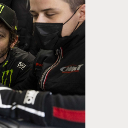
MOTO GP
Programme du GP de
Zarco évite l'opération et vise un 
septembre