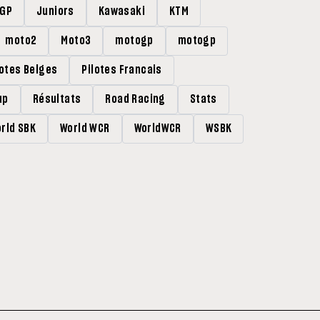
rGP
Juniors
Kawasaki
KTM
moto2
Moto3
motogp
motogp
lotes Belges
Pilotes Francais
up
Résultats
Road Racing
Stats
rld SBK
World WCR
WorldWCR
WSBK