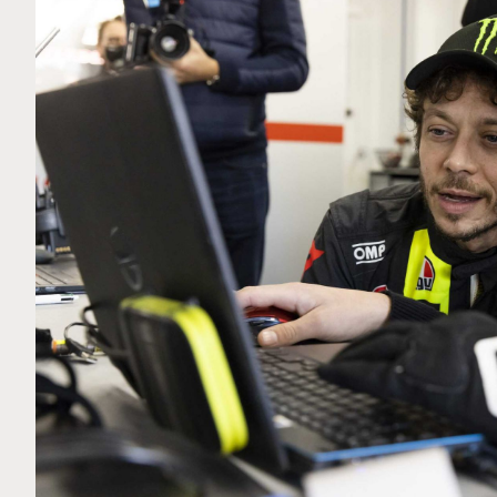
MOTO GP
.. Ce club spécial dans
Silverstone : Horaires et 
Marquez
Grande-Bretagne