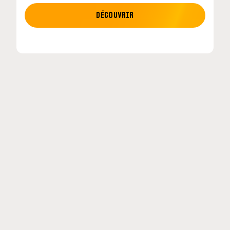
MOTO GP
DÉCOUVRIR
retour en
MotoGP : les cinq constructeurs signent u
accord historique pour 2027-2031